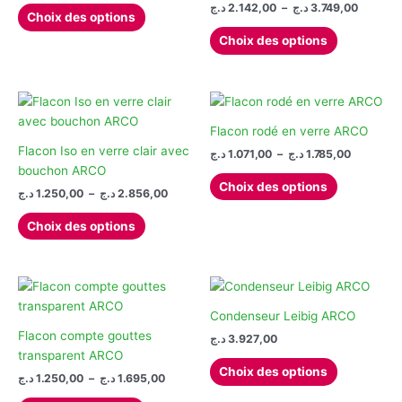
sur 5
Ce
Plage
د.ج
2.142,00
–
د.ج
3.749,00
prix :
Choix des options
de
produit
30.000,00 د.ج
Ce
prix :
Choix des options
à
a
produit
2.142,00 ج
39.900,00 د.ج
à
plusieurs
a
variations.
plusieurs
Les
variations.
options
Les
Flacon rodé en verre ARCO
peuvent
options
Flacon Iso en verre clair avec
Plage
د.ج
1.071,00
–
د.ج
1.785,00
être
de
peuvent
bouchon ARCO
Ce
prix :
choisies
Choix des options
être
Plage
د.ج
1.250,00
–
د.ج
2.856,00
produit
1.071,00 د.ج
sur
de
choisies
à
Ce
a
prix :
la
1
Choix des options
sur
produit
plusieurs
1.250,00 د.ج
page
la
à
a
variations.
du
2.856,00 د.ج
page
plusieurs
Les
produit
du
variations.
options
produit
Les
peuvent
Condenseur Leibig ARCO
options
être
Flacon compte gouttes
د.ج
3.927,00
peuvent
choisies
transparent ARCO
Ce
Choix des options
être
sur
Plage
د.ج
1.250,00
–
د.ج
1.695,00
produit
de
choisies
la
Ce
a