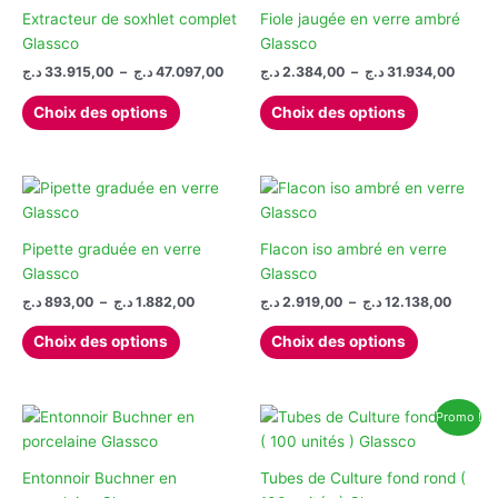
options
options
Extracteur de soxhlet complet
Fiole jaugée en verre ambré
peuvent
peuvent
Glassco
Glassco
être
être
Plage
Plage
د.ج
33.915,00
–
د.ج
47.097,00
د.ج
2.384,00
–
د.ج
31.934,00
de
de
choisies
choisies
Ce
Ce
prix :
prix :
Choix des options
Choix des options
sur
sur
produit
produit
2.384,00
33.915,00 د.ج
la
la
à
à
a
a
47.097,00 د.ج
page
page
plusieurs
plusieurs
du
du
variations.
variations.
produit
produit
Les
Les
options
options
Pipette graduée en verre
Flacon iso ambré en verre
peuvent
peuvent
Glassco
Glassco
être
être
Plage
Plage
د.ج
893,00
–
د.ج
1.882,00
د.ج
2.919,00
–
د.ج
12.138,00
de
de
choisies
choisies
Ce
Ce
prix :
prix :
Choix des options
Choix des options
sur
sur
produit
produit
2.919,00 
893,00 د.ج
la
la
à
à
a
a
1.882,00 د.ج
page
page
plusieurs
plusieurs
du
du
Promo !
variations.
variations.
produit
produit
Les
Les
options
options
Entonnoir Buchner en
Tubes de Culture fond rond (