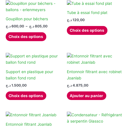
du
variations.
options
produit
Les
peuvent
Tube à essai fond plat
options
être
Goupillon pour béchers
د.ج
120,00
peuvent
choisies
Plage
د.ج
600,00
–
د.ج
805,00
Ce
Choix des options
de
être
sur
Ce
produit
prix :
Choix des options
choisies
la
produit
a
600,00 د.ج
sur
page
à
a
plusieurs
805,00 د.ج
la
du
plusieurs
variations.
page
produit
variations.
Les
du
Les
options
produit
options
peuvent
Support en plastique pour
Entonnoir filtrant avec robinet
peuvent
être
ballon fond rond
Joanlab
être
choisies
د.ج
1.500,00
د.ج
4.875,00
choisies
sur
Ce
Choix des options
Ajouter au panier
sur
la
produit
la
page
a
page
du
plusieurs
du
produit
variations.
produit
Les
Entonnoir filtrant Joanlab