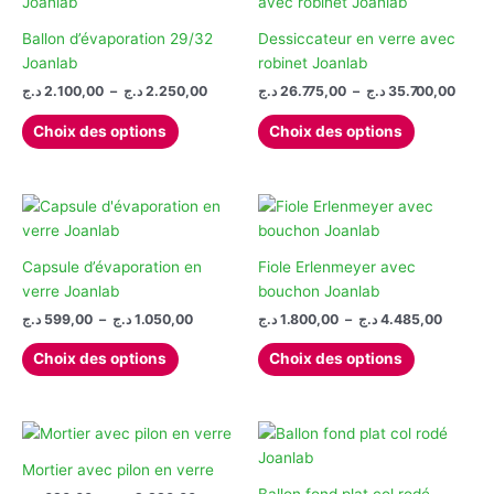
du
du
options
Les
produit
produit
peuvent
options
Ballon d’évaporation 29/32
Dessiccateur en verre avec
être
peuvent
Joanlab
robinet Joanlab
choisies
être
Plage
Plage
د.ج
2.100,00
–
د.ج
2.250,00
د.ج
26.775,00
–
د.ج
35.700,00
de
de
sur
choisies
Ce
Ce
prix :
prix :
Choix des options
Choix des options
la
sur
produit
produit
26.775,
2.100,00 د.ج
page
la
à
à
a
a
2.250,00 د.ج
du
page
plusieurs
plusieurs
produit
du
variations.
variations.
produit
Les
Les
options
options
Capsule d’évaporation en
Fiole Erlenmeyer avec
peuvent
peuvent
verre Joanlab
bouchon Joanlab
être
être
Plage
Plage
د.ج
599,00
–
د.ج
1.050,00
د.ج
1.800,00
–
د.ج
4.485,00
de
de
choisies
choisies
Ce
Ce
prix :
prix :
Choix des options
Choix des options
sur
sur
produit
produit
1.800,00 ج
599,00 د.ج
la
la
à
à
a
a
1.050,00 د.ج
page
page
plusieurs
plusieurs
du
du
variations.
variations.
produit
produit
Les
Les
Mortier avec pilon en verre
options
options