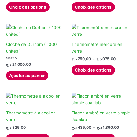
de
de
choisies
Ce
Ce
prix :
prix :
Choix des options
Choix des options
sur
produit
produit
360,00 د.ج
357,00 د.ج
la
à
à
a
a
1.
450,00 د.ج
page
plusieurs
plusieurs
du
variations.
variations.
produit
Les
Les
options
options
Cloche de Durham ( 1000
Thermomètre mercure en
peuvent
peuvent
unités )
verre
être
être
Plage
د.ج
750,00
–
د.ج
975,00
de
choisies
choisies
Note
د.ج
21.000,00
Ce
5.00
prix :
Choix des options
sur
sur
sur 5
produit
750,00 د.ج
Ajouter au panier
la
la
à
a
975,00 د.ج
page
page
plusieurs
du
du
variations.
produit
produit
Les
options
Thermomètre à alcool en
Flacon ambré en verre simple
peuvent
verre
Joanlab
être
choisies
Plage
د.ج
825,00
د.ج
435,00
–
د.ج
1.890,00
de
sur
Ce
Ce
prix :