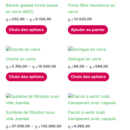
options
être
Bécher gradué forme basse
Porte-filtre membrane en
peuvent
choisies
en verre ARCO
verre
être
sur
Plage
د.ج
232,00
–
د.ج
9.104,00
د.ج
13.520,00
de
choisies
la
Ce
prix :
Choix des options
Ajouter au panier
sur
page
produit
232,00 د.ج
la
du
à
a
9.104,00 د.ج
page
produit
plusieurs
du
variations.
produit
Les
Cloche en verre
Seringue en verre
options
Plage
Plage
د.ج
3.750,00
–
د.ج
10.500,00
د.ج
99,00
–
د.ج
599,00
de
de
peuvent
Ce
Ce
prix :
prix :
Choix des options
Choix des options
être
produit
produit
99,00 د.ج
3.750,00 د.ج
choisies
à
à
a
a
599,00 د.ج
10.500,00 د.ج
sur
plusieurs
plusieurs
la
variations.
variations.
page
Les
Les
du
options
options
Système de filtration sous
Flacon à sertir (vial)
produit
peuvent
peuvent
vide Joanlab
transparent avec capsule
être
être
Plage
د.ج
37.500,00
–
د.ج
135.000,00
د.ج
4.085,00