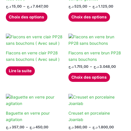
être
Plage
Plage
د.ج
15,00
–
د.ج
7.647,00
د.ج
525,00
–
د.ج
1.125,00
de
de
choisies
Ce
Ce
prix :
prix :
Choix des options
Choix des options
sur
produit
produit
525,00 د.ج
15,00 د.ج
la
à
à
a
a
1.125
7.647,00 د.ج
page
plusieurs
plusieurs
du
variations.
variations.
produit
Les
Les
options
options
Flacons en verre clair PP28
Flacons en verre brun PP28
peuvent
peuvent
sans bouchons ( Avec seuil )
sans bouchons
être
être
Plage
د.ج
1.715,00
–
د.ج
3.048,00
Lire la suite
de
choisies
choisies
Ce
prix :
Choix des options
sur
sur
produit
1.715,00 .ج
la
la
à
a
page
page
plusieurs
du
du
variations.
produit
produit
Les
options
Baguette en verre pour
Creuset en porcelaine
peuvent
agitation
Joanlab
être
Plage
Plage
د.ج
357,00
–
د.ج
450,00
د.ج
360,00
–
د.ج
1.800,00