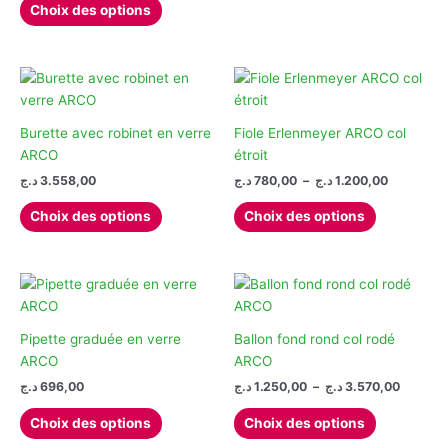
prix :
Choix des options
sur
page
produit
plusieurs
1.250,00 د.ج
la
du
à
a
variations.
1.695,00 د.ج
page
produit
plusieurs
Les
du
variations.
options
produit
Les
peuvent
options
être
Burette avec robinet en verre
Fiole Erlenmeyer ARCO col
peuvent
choisies
ARCO
étroit
être
sur
Plage
د.ج
3.558,00
د.ج
780,00
–
د.ج
1.200,00
de
choisies
la
Ce
Ce
prix :
Choix des options
Choix des options
sur
page
produit
produit
780,00 د.ج
la
du
à
a
a
1.
page
produit
plusieurs
plusieurs
du
variations.
variations.
produit
Les
Les
options
options
Pipette graduée en verre
Ballon fond rond col rodé
peuvent
peuvent
ARCO
ARCO
être
être
Plage
د.ج
696,00
د.ج
1.250,00
–
د.ج
3.570,00
de
choisies
choisies
Ce
Ce
prix :
Choix des options
Choix des options
sur
sur
produit
produit
1.250,00 ج
la
la