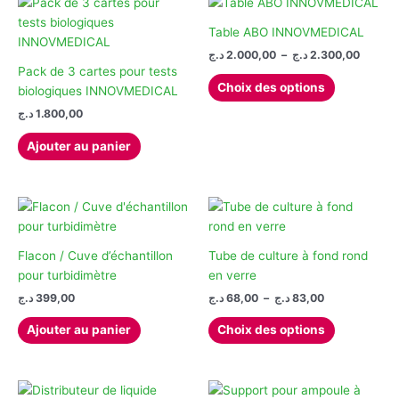
variations.
Les
Table ABO INNOVMEDICAL
options
Plage
د.ج
2.000,00
–
د.ج
2.300,00
de
peuvent
Pack de 3 cartes pour tests
Ce
prix :
Choix des options
être
biologiques INNOVMEDICAL
produit
2.000,00 
choisies
à
د.ج
1.800,00
a
sur
plusieurs
Ajouter au panier
la
variations.
page
Les
du
options
produit
peuvent
être
choisies
Flacon / Cuve d’échantillon
Tube de culture à fond rond
sur
pour turbidimètre
en verre
la
Plage
د.ج
399,00
د.ج
68,00
–
د.ج
83,00
de
page
Ce
prix :
Ajouter au panier
Choix des options
du
produit
68,00 د.ج
produit
à
a
83,00 د.ج
plusieurs
variations.