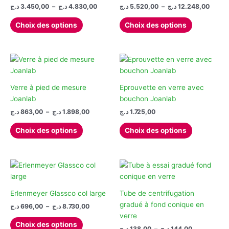
être
être
Plage
Plage
د.ج
3.450,00
–
د.ج
4.830,00
د.ج
5.520,00
–
د.ج
12.248,00
de
de
choisies
choisies
Ce
Ce
prix :
prix :
Choix des options
Choix des options
sur
sur
produit
produit
5.520,0
3.450,00 د.ج
la
la
à
à
a
a
4.830,00 د.ج
page
page
plusieurs
plusieurs
du
du
variations.
variations.
produit
produit
Les
Les
options
options
Verre à pied de mesure
Eprouvette en verre avec
peuvent
peuvent
Joanlab
bouchon Joanlab
être
être
Plage
د.ج
863,00
–
د.ج
1.898,00
د.ج
1.725,00
de
choisies
choisies
Ce
Ce
prix :
Choix des options
Choix des options
sur
sur
produit
produit
863,00 د.ج
la
la
à
a
a
1.898,00 د.ج
page
page
plusieurs
plusieurs
du
du
variations.
variations.
produit
produit
Les
Les
options
options
Erlenmeyer Glassco col large
Tube de centrifugation
peuvent
peuvent
gradué à fond conique en
Plage
د.ج
696,00
–
د.ج
8.730,00
de
être
être
verre
Ce
prix :
Choix des options
choisies
choisies
Plage
د.ج
138,00
–
د.ج
144,00