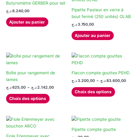
options
être
Butyromètre GERBER pour lait
peuvent
choisies
Pipette Pasteur en verre à
د.ج
6.240,00
être
sur
bout fermé (250 unités) OLAB
Ajouter au panier
choisies
la
د.ج
3.750,00
sur
page
Ajouter au panier
la
du
page
produit
du
produit
Boîte pour rangement de
Flacon compte gouttes PEHD
lames
Plage
د.ج
3.200,00
–
د.ج
83.600,00
de
Plage
د.ج
625,00
–
د.ج
2.142,00
Ce
prix :
Choix des options
de
Ce
produit
3.200,0
prix :
Choix des options
à
produit
a
625,00 د.ج
à
a
plusieurs
2.142,00 د.ج
plusieurs
variations.
variations.
Les
Les
options
Pipette compte goutte
options
peuvent
Fiole Erlenmeyer avec