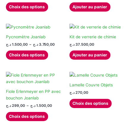
de
choisies
choisies
Ce
prix :
Choix des options
Ajouter au panier
sur
sur
produit
37.500,00 د.ج
la
la
à
a
135.000,00 د.ج
page
page
plusieurs
du
du
variations.
produit
produit
Les
Pycnomètre Joanlab
Kit de verrerie de chimie
options
Plage
د.ج
1.500,00
–
د.ج
3.750,00
د.ج
37.500,00
de
peuvent
Ce
prix :
Choix des options
Ajouter au panier
être
produit
1.500,00 د.ج
choisies
à
a
3.750,00 د.ج
sur
plusieurs
la
variations.
page
Les
Lamelle Couvre Objets
du
options
Fiole Erlenmeyer en PP avec
د.ج
270,00
produit
peuvent
bouchon Joanlab
Ce
Choix des options
être
Plage
د.ج
299,00
–
د.ج
1.500,00
produit
de
choisies
Ce
a
prix :
Choix des options
sur
produit
plusieurs
299,00 د.ج
la
à
a
variations.
1.500,00 د.ج
page
plusieurs
Les