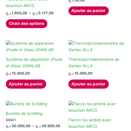
د.ج
39,00
peuvent
être
bouchon ARCO
Ajouter au panier
être
choisies
Plage
د.ج
1.950,00
–
د.ج
5.177,00
de
choisies
sur
Ce
prix :
Choix des options
sur
la
produit
1.950,00 د.ج
la
page
à
a
5.177,00 د.ج
page
du
plusieurs
du
produit
variations.
produit
Les
options
Système de séparation d’huile
Thermolactodensimètre de
peuvent
et d’eau JOANLAB
Gerber ALLA
être
د.ج
15.000,00
د.ج
15.000,00
choisies
Ajouter au panier
Ajouter au panier
sur
la
page
du
produit
Burette de Schilling
Flacon Iso ambré avec
Note
Plage
د.ج
30.000,00
–
د.ج
39.900,00
bouchon ARCO
5.00
de