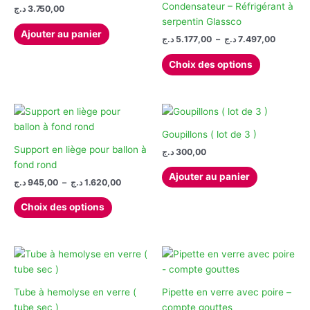
options
Condensateur – Réfrigérant à
د.ج
3.750,00
peuvent
serpentin Glassco
Ajouter au panier
être
Plage
د.ج
5.177,00
–
د.ج
7.497,00
de
choisies
Ce
prix :
Choix des options
sur
produit
5.177,00 .ج
la
à
a
page
plusieurs
du
variations.
produit
Les
Goupillons ( lot de 3 )
options
Support en liège pour ballon à
د.ج
300,00
peuvent
fond rond
Ajouter au panier
être
Plage
د.ج
945,00
–
د.ج
1.620,00
de
choisies
Ce
prix :
Choix des options
sur
produit
945,00 د.ج
la
à
a
1.620,00 د.ج
page
plusieurs
du
variations.
produit
Les
options
Tube à hemolyse en verre (
Pipette en verre avec poire –
peuvent
tube sec )
compte gouttes