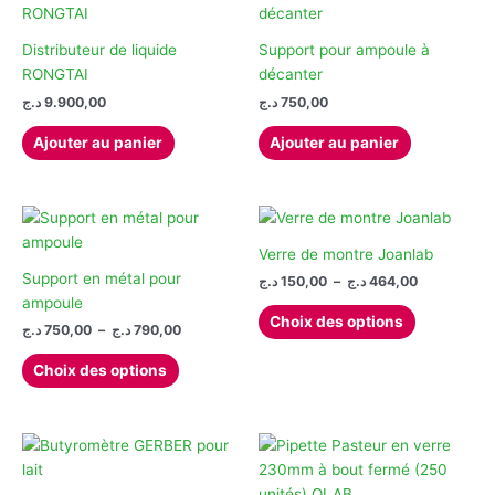
Les
options
Distributeur de liquide
Support pour ampoule à
peuvent
RONGTAI
décanter
être
د.ج
9.900,00
د.ج
750,00
choisies
Ajouter au panier
Ajouter au panier
sur
la
page
du
produit
Verre de montre Joanlab
Support en métal pour
Plage
د.ج
150,00
–
د.ج
464,00
de
ampoule
Ce
prix :
Choix des options
Plage
د.ج
750,00
–
د.ج
790,00
produit
150,00 د.ج
de
à
Ce
a
prix :
464,00 د.ج
Choix des options
produit
plusieurs
750,00 د.ج
à
a
variations.
790,00 د.ج
plusieurs
Les
variations.
options
Les
peuvent