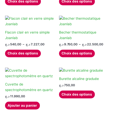
Choix des options
Choix des options
la
produit
produit
435,00 د.ج
à
page
a
a
1.
du
plusieurs
plusieurs
produit
variations.
variations.
Les
Les
options
options
Flacon clair en verre simple
Becher thermostatique
peuvent
peuvent
Joanlab
Joanlab
être
être
Plage
Plage
د.ج
540,00
–
د.ج
7.227,00
د.ج
9.750,00
–
د.ج
22.500,00
de
de
choisies
choisies
Ce
Ce
prix :
prix :
Choix des options
Choix des options
sur
sur
produit
produit
9.750,00
540,00 د.ج
la
la
à
à
a
a
7.227,00 د.ج
page
page
plusieurs
plusieurs
du
du
variations.
variations.
produit
produit
Les
Les
Burette alcaline graduée
options
options
Cuvette de
د.ج
750,00
peuvent
peuvent
spectrophotomètre en quartz
Ce
Choix des options
être
être
د.ج
11.990,00
produit
choisies
choisies
a
Ajouter au panier
sur
sur
plusieurs
la
la