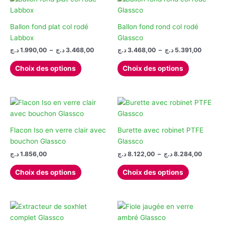
variations.
options
produit
Les
peuvent
options
être
Ballon fond plat col rodé
Ballon fond rond col rodé
peuvent
choisies
Labbox
Glassco
être
sur
Plage
Plage
د.ج
1.990,00
–
د.ج
3.468,00
د.ج
3.468,00
–
د.ج
5.391,00
de
de
choisies
la
Ce
Ce
prix :
prix :
Choix des options
Choix des options
sur
page
produit
produit
3.468,00 
1.990,00 د.ج
la
du
à
à
a
a
3.468,00 د.ج
page
produit
plusieurs
plusieurs
du
variations.
variations.
produit
Les
Les
options
options
Flacon Iso en verre clair avec
Burette avec robinet PTFE
peuvent
peuvent
bouchon Glassco
Glassco
être
être
Plage
د.ج
1.856,00
د.ج
8.122,00
–
د.ج
8.284,00
de
choisies
choisies
Ce
Ce
prix :
Choix des options
Choix des options
sur
sur
produit
produit
8.122,00 ج
la
la
à
a
a
page
page
plusieurs
plusieurs
du
du
variations.
variations.
produit
produit
Les
Les