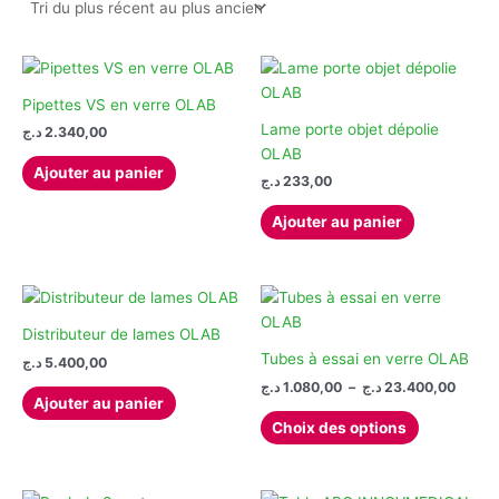
récent
au
plus
ancien
Pipettes VS en verre OLAB
Lame porte objet dépolie
د.ج
2.340,00
OLAB
Ajouter au panier
د.ج
233,00
Ajouter au panier
Distributeur de lames OLAB
Tubes à essai en verre OLAB
د.ج
5.400,00
Plage
د.ج
1.080,00
–
د.ج
23.400,00
Ajouter au panier
de
Ce
prix :
Choix des options
produit
1.080,00
à
a
plusieurs