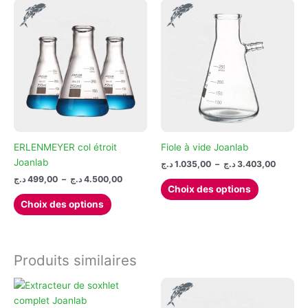
ERLENMEYER col étroit
Fiole à vide Joanlab
Joanlab
Plage
د.ج
1.035,00
–
د.ج
3.403,00
de
Plage
د.ج
499,00
–
د.ج
4.500,00
Ce
prix :
Choix des options
de
Ce
produit
1.035,00 ج
prix :
Choix des options
à
produit
a
499,00 د.ج
à
a
plusieurs
4.500,00 د.ج
plusieurs
variations.
variations.
Les
Produits similaires
Les
options
options
peuvent
peuvent
être