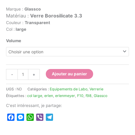
prix :
696,00 د.ج
Marque :
Glassco
à
Matériau :
Verre Borosilicate 3.3
8.730,00 د.ج
Couleur :
Transparent
Col :
large
Volume
quantité
Ajouter au panier
-
+
de
Erlenmeyer
UGS :
ND
Catégories :
Equipements de Labo
,
Verrerie
Glassco
Étiquettes :
col large
,
erlen
,
erlenmeyer
,
F10
,
f98
,
Glassco
col
large
C'est intéressant, je partage:
Facebook
Messenger
WhatsApp
Viber
Telegram