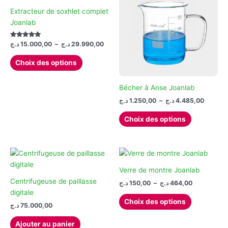
être
choisies
Extracteur de soxhlet complet
choisies
sur
Joanlab
sur
la
la
page
Note
Plage
د.ج
15.000,00
–
د.ج
29.990,00
5.00
page
du
de
sur 5
Ce
prix :
Choix des options
du
produit
produit
15.000,00 د.ج
produit
à
a
29.990,00 د.ج
Bécher à Anse Joanlab
plusieurs
Plage
د.ج
1.250,00
–
د.ج
4.485,00
variations.
de
Les
Ce
prix :
Choix des options
options
produit
1.250,00 ج
à
peuvent
a
être
plusieurs
choisies
variations.
sur
Les
Verre de montre Joanlab
la
options
Centrifugeuse de paillasse
Plage
د.ج
150,00
–
د.ج
464,00
de
page
peuvent
digitale
Ce
prix :
Choix des options
du
être
د.ج
75.000,00
produit
150,00 د.ج
produit
choisies
à
a
464,00 د.ج
Ajouter au panier
sur