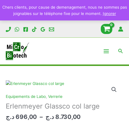
Chers clients, pour cause de demenagement, nous ne sommes pas
joignables sur le téléphone fixe pour le moment.
Ignorer
Aller
au
contenu
Rech
Equipements de Labo
,
Verrerie
Erlenmeyer Glassco col large
Plage
د.ج
696,00
–
د.ج
8.730,00
de