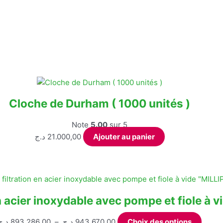
Cloche de Durham ( 1000 unités )
Note
5.00
sur 5
د.ج
21.000,00
Ajouter au panier
n acier inoxydable avec pompe et fiole à 
Plage
Ce
د.ج
893.286,00
–
د.ج
943.670,00
Choix des options