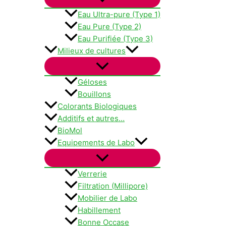
Eau Ultra-pure (Type 1)
Eau Pure (Type 2)
Eau Purifiée (Type 3)
Milieux de cultures
Géloses
Bouillons
Colorants Biologiques
Additifs et autres…
BioMol
Equipements de Labo
Verrerie
Filtration (Millipore)
Mobilier de Labo
Habillement
Bonne Occase