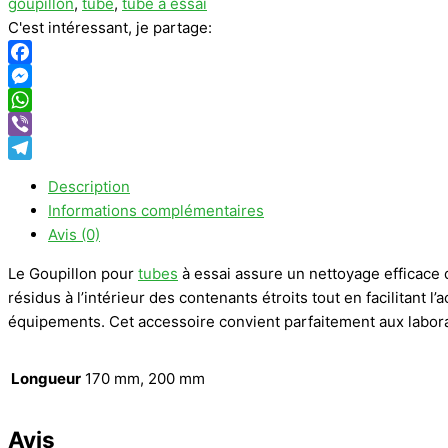
goupillon
,
tube
,
tube à essai
C'est intéressant, je partage:
Facebook
Messenger
WhatsApp
Viber
Telegram
Description
Informations complémentaires
Avis (0)
Le Goupillon pour
tubes
à essai assure un nettoyage efficace de
résidus à l’intérieur des contenants étroits tout en facilitant 
équipements. Cet accessoire convient parfaitement aux laborato
Longueur
170 mm, 200 mm
Avis