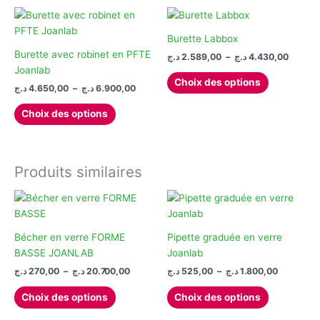
Burette Labbox
Burette avec robinet en PFTE
Plage
د.ج
2.589,00
–
د.ج
4.430,00
de
Joanlab
Ce
prix :
Choix des options
Plage
د.ج
4.650,00
–
د.ج
6.900,00
produit
2.589,00 
de
à
Ce
a
prix :
Choix des options
produit
plusieurs
4.650,00 د.ج
à
a
variations.
6.900,00 د.ج
plusieurs
Les
variations.
options
Produits similaires
Les
peuvent
options
être
peuvent
choisies
être
sur
Bécher en verre FORME
Pipette graduée en verre
choisies
la
BASSE JOANLAB
Joanlab
sur
page
Plage
Plage
د.ج
270,00
–
د.ج
20.700,00
د.ج
525,00
–
د.ج
1.800,00
la
du
de
de
Ce
Ce
prix :
prix :
page
produit
Choix des options
Choix des options
produit
produit
525,00 د.ج
270,00 د.ج
du
à
à