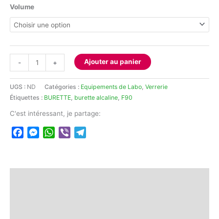
Volume
quantité
Ajouter au panier
-
+
de
Burette
UGS :
ND
Catégories :
Equipements de Labo
,
Verrerie
alcaline
Étiquettes :
BURETTE
,
burette alcaline
,
F90
graduée
C'est intéressant, je partage:
Facebook
Messenger
WhatsApp
Viber
Telegram
Description
Informations complémentaires
Avis (0)