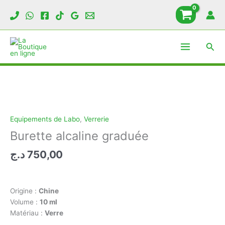
Aller
au
contenu
Rech
Equipements de Labo
,
Verrerie
Burette alcaline graduée
د.ج
750,00
Origine :
Chine
Volume :
10 ml
Matériau :
Verre