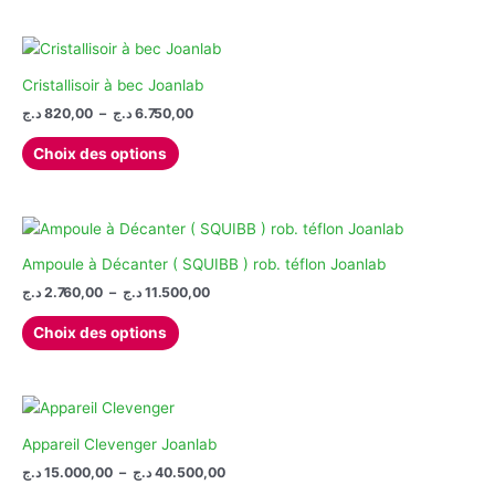
la
a
page
plusieurs
du
variations.
produit
Les
Cristallisoir à bec Joanlab
options
Plage
د.ج
820,00
–
د.ج
6.750,00
de
peuvent
Ce
prix :
Choix des options
être
produit
820,00 د.ج
choisies
à
a
6.750,00 د.ج
sur
plusieurs
la
variations.
page
Les
Ampoule à Décanter ( SQUIBB ) rob. téflon Joanlab
du
options
Plage
د.ج
2.760,00
–
د.ج
11.500,00
produit
de
peuvent
Ce
prix :
Choix des options
être
produit
2.760,00 د.ج
choisies
à
a
11.500,00 د.ج
sur
plusieurs
la
variations.
page
Les
Appareil Clevenger Joanlab
du
options
Plage
د.ج
15.000,00
–
د.ج
40.500,00
produit
de
peuvent