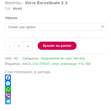
à
Matériau :
Verre Borosilicate 3.3
1.200,00 د.ج
Col :
étroit
Volume
quantité
Ajouter au panier
-
+
de
Fiole
UGS :
ND
Catégories :
Equipements de Labo
,
Verrerie
Erlenmeyer
Étiquettes :
ARCO
,
COL ÉTROIT
,
erlen
,
erlenmeyer
,
F10
,
f98
ARCO
col
C'est intéressant, je partage:
étroit
Facebook
Messenger
WhatsApp
Viber
Telegram