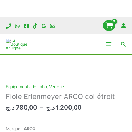
Aller
au
contenu
Rech
Equipements de Labo
,
Verrerie
Fiole Erlenmeyer ARCO col étroit
Plage
د.ج
780,00
–
د.ج
1.200,00
de
prix :
780,00 د.ج
Marque :
ARCO