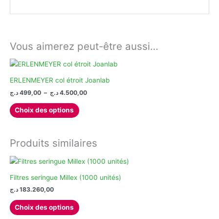
Vous aimerez peut-être aussi…
ERLENMEYER col étroit Joanlab
Plage
د.ج
499,00
–
د.ج
4.500,00
de
Ce
prix :
Choix des options
produit
499,00 د.ج
à
a
4.500,00 د.ج
plusieurs
Produits similaires
variations.
Les
options
Filtres seringue Millex (1000 unités)
peuvent
د.ج
183.260,00
être
choisies
Ce
Choix des options
sur
produit