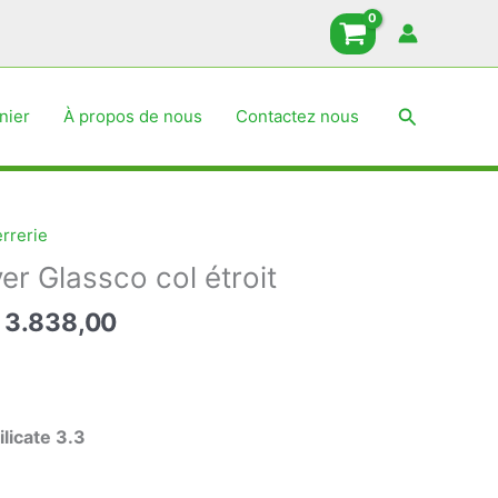
prix :
719,00 د.ج
à
3.838,00 د.ج
Recherche
nier
À propos de nous
Contactez nous
rrerie
er Glassco col étroit
Plage
3.838,00
de
prix :
719,00 د.ج
à
licate 3.3
3.838,00 د.ج