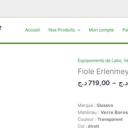
e
Accueil
Nos Produits
Mon compte
Pa
Equipements de Labo
,
Ve
Fiole Erlenmey
د.ج
719,00
–
د.ج
Marque :
Glassco
Matériau :
Verre Borosi
Couleur :
Transparent
Col :
étroit