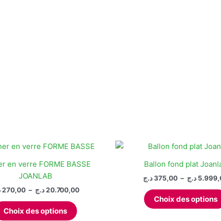
er en verre FORME BASSE
Ballon fond plat Joanl
JOANLAB
د.ج
375,00
–
د.ج
5.999,
Plage
د
270,00
–
د.ج
20.700,00
de
Choix des options
Ce
prix :
Choix des options
produit
270,00 د.ج