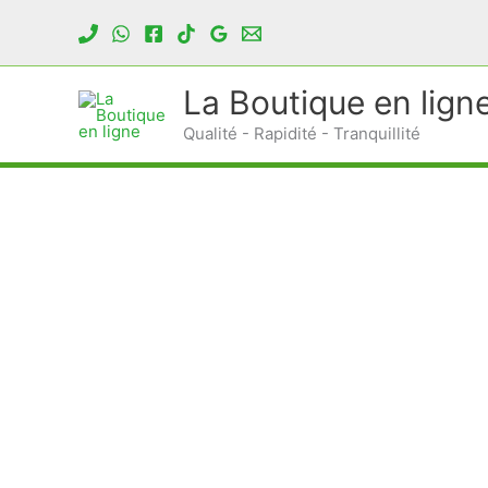
Aller
au
contenu
La Boutique en lign
Qualité - Rapidité - Tranquillité