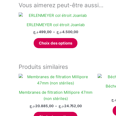
Vous aimerez peut-être aussi…
ERLENMEYER col étroit Joanlab
Plage
د.ج
499,00
–
د.ج
4.500,00
de
Ce
prix :
Choix des options
produit
499,00 د.ج
à
a
4.500,00 د.ج
plusieurs
variations.
Produits similaires
Les
options
peuvent
Béch
être
Membranes de filtration Millipore 47mm
choisies
(non stériles)
.ج
sur
Plage
د.ج
20.885,00
–
د.ج
24.752,00
la
de
Ce
page
prix :