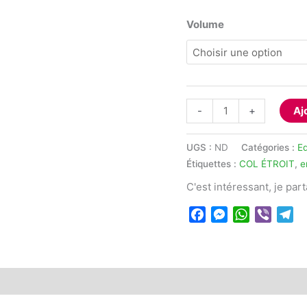
Volume
quantité
-
+
Aj
de
Fiole
UGS :
ND
Catégories :
E
Erlenmeyer
Étiquettes :
COL ÉTROIT
,
e
Glassco
C'est intéressant, je par
col
étroit
Facebook
Messenger
WhatsApp
Viber
Te
 (0)