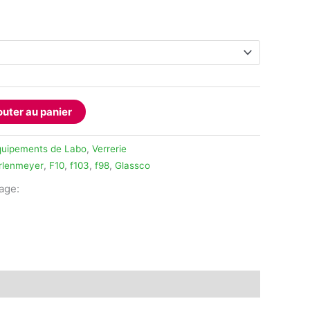
outer au panier
quipements de Labo
,
Verrerie
rlenmeyer
,
F10
,
f103
,
f98
,
Glassco
tage:
legram