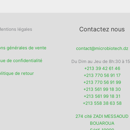
page
du
produit
Contactez nous
entions légales
ons générales de vente
contact@microbiotech.dz
que de confidentialité
Du Dim au Jeu de 8h:30 à 1
+213 39 42 61 46
litique de retour
+213 770 56 91 17
+213 770 56 91 99
+213 561 99 18 30
+213 561 99 18 31
+213 558 38 63 58
274 cité ZADI MESSAOUD
BOUAROUA