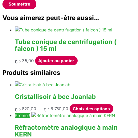
Vous aimerez peut-être aussi…
Tube conique de centrifugation (
falcon ) 15 ml
د.ج
35,00
Ajouter au panier
Produits similaires
Cristallisoir à bec Joanlab
Plage
Ce
د.ج
820,00
–
د.ج
6.750,00
Choix des options
de
produit
Promo !
prix :
a
Réfractomètre analogique à main
820,00 د.ج
plusieurs
KERN
à
variations.