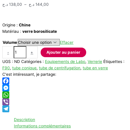
Plage
د.ج
138,00
–
د.ج
144,00
de
prix :
138,00 د.ج
Origine :
Chine
à
Matériau :
verre borosilicate
144,00 د.ج
Volume
Effacer
quantité
-
+
Ajouter au panier
de
UGS :
ND
Catégories :
Equipements de Labo
,
Verrerie
Étiquettes :
Tube
F90
,
tube conique
,
tube de centrifugation
,
tube en verre
de
C'est intéressant, je partage:
centrifugation
gradué
à
Facebook
fond
Messenger
conique
WhatsApp
en
Viber
verre
Telegram
Description
Informations complémentaires