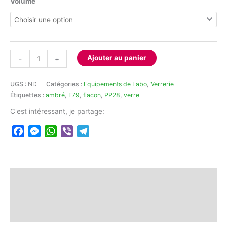
Volume
quantité
Ajouter au panier
-
+
de
Flacons
UGS :
ND
Catégories :
Equipements de Labo
,
Verrerie
en
Étiquettes :
ambré
,
F79
,
flacon
,
PP28
,
verre
verre
brun
C'est intéressant, je partage:
PP28
Facebook
Messenger
WhatsApp
Viber
Telegram
sans
bouchons
Description
Informations complémentaires
Avis (0)