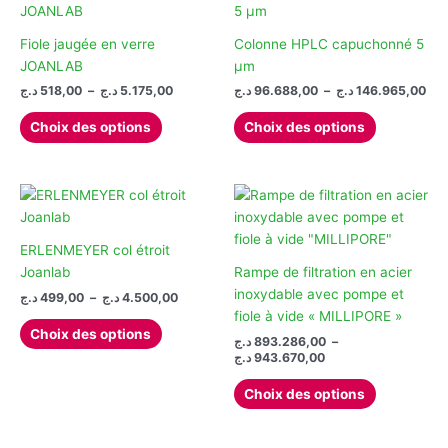
Les
peuvent
options
être
Fiole jaugée en verre
Colonne HPLC capuchonné 5
peuvent
choisies
JOANLAB
µm
être
sur
Plage
Pla
د.ج
518,00
–
د.ج
5.175,00
د.ج
96.688,00
–
د.ج
146.965,00
de
de
choisies
la
Ce
Ce
prix :
prix
Choix des options
Choix des options
sur
page
produit
produit
96.6
518,00 د.ج
la
du
à
à
a
a
5.175,00 د.ج
page
produit
plusieurs
plusieurs
du
variations.
variations.
produit
Les
Les
options
options
ERLENMEYER col étroit
peuvent
peuvent
Joanlab
Rampe de filtration en acier
être
être
inoxydable avec pompe et
Plage
د.ج
499,00
–
د.ج
4.500,00
de
choisies
choisies
fiole à vide « MILLIPORE »
Ce
prix :
Choix des options
sur
sur
د.ج
893.286,00
–
produit
499,00 د.ج
Plage
la
la
د.ج
943.670,00
à
a
de
4.500,00 د.ج
page
page
Ce
plusieurs
prix :
Choix des options
du
du
produit
893.286,00 د.ج
variations.
à
produit
produit
a
Les
943.670,00 د.ج
plusieurs