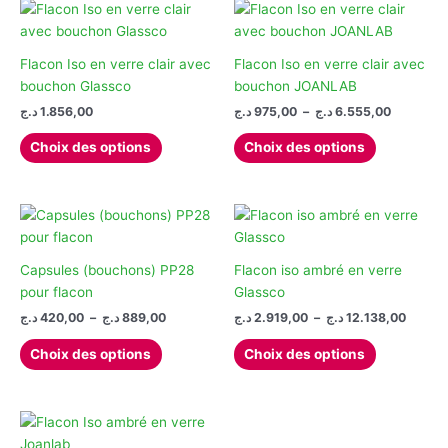
Flacon Iso en verre clair avec
Flacon Iso en verre clair avec
bouchon Glassco
bouchon JOANLAB
Plage
د.ج
1.856,00
د.ج
975,00
–
د.ج
6.555,00
de
Ce
Ce
prix :
Choix des options
Choix des options
produit
produit
975,00 د.ج
à
a
a
plusieurs
plusieurs
variations.
variations.
Les
Les
options
options
Capsules (bouchons) PP28
Flacon iso ambré en verre
peuvent
peuvent
pour flacon
Glassco
être
être
Plage
Plage
د.ج
420,00
–
د.ج
889,00
د.ج
2.919,00
–
د.ج
12.138,00
de
de
choisies
choisies
Ce
Ce
prix :
prix :
Choix des options
Choix des options
sur
sur
produit
produit
2.919,00 
420,00 د.ج
la
la
à
à
a
a
889,00 د.ج
page
page
plusieurs
plusieurs
du
du
variations.
variations.
produit
produit