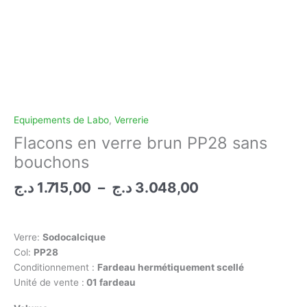
Equipements de Labo
,
Verrerie
Flacons en verre brun PP28 sans
bouchons
Plage
د.ج
1.715,00
–
د.ج
3.048,00
de
prix :
1.715,00 د.ج
Verre:
Sodocalcique
à
Col:
PP28
3.048,00 د.ج
Conditionnement :
Fardeau hermétiquement scellé
Unité de vente :
01 fardeau