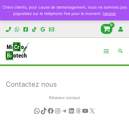
Chers clients, pour cause de demenagement, nous ne sommes pas
joignables sur le téléphone fixe pour le moment.
Ignorer
Aller
au
contenu
Rech
Contactez nous
Réseaux sociaux
WhatsApp
TikTok
Facebook
Instagram
Telegram
LinkedIn
Threads
YouTube
X