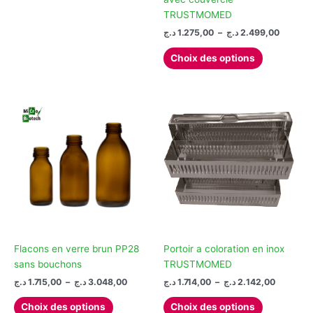
TRUSTMOMED
Plage
د.ج
1.275,00
–
د.ج
2.499,00
de
Ce
prix :
Choix des options
produit
1.275,00 ج
à
a
plusieurs
variations.
Les
options
peuvent
être
choisies
sur
la
page
Flacons en verre brun PP28
Portoir a coloration en inox
du
sans bouchons
TRUSTMOMED
produit
Plage
Plage
د.ج
1.715,00
–
د.ج
3.048,00
د.ج
1.714,00
–
د.ج
2.142,00
de
de
Ce
Ce
prix :
prix :
Choix des options
Choix des options