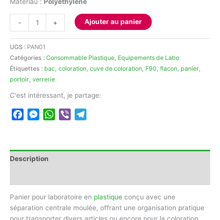
Matériau :
Polyéthylène
quantité
Ajouter au panier
-
+
de
Panier
UGS :
PAN01
pour
Catégories :
Consommable Plastique
,
Equipements de Labo
laboratoire
Étiquettes :
bac
,
coloration
,
cuve de coloration
,
F90
,
flacon
,
panier
,
portoir
,
verrerie
C'est intéressant, je partage:
Facebook
Messenger
WhatsApp
Viber
Telegram
Description
Avis (0)
Panier pour laboratoire en
plastique
conçu avec une
séparation centrale moulée, offrant une organisation pratique
pour transporter divers articles ou encore pour la coloration.