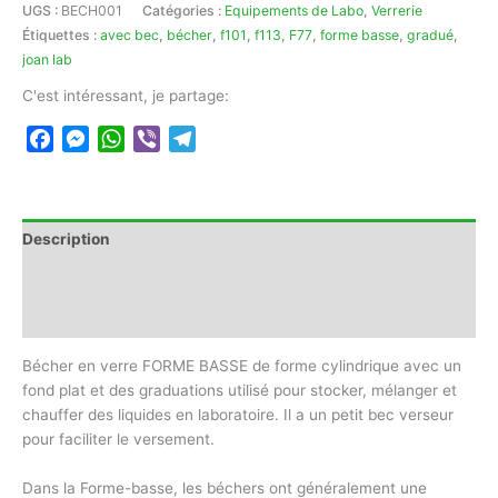
UGS :
BECH001
Catégories :
Equipements de Labo
,
Verrerie
en
Étiquettes :
avec bec
,
bécher
,
f101
,
f113
,
F77
,
forme basse
,
gradué
,
verre
joan lab
FORME
BASSE
C'est intéressant, je partage:
JOANLAB
Facebook
Messenger
WhatsApp
Viber
Telegram
Description
Informations complémentaires
Avis (0)
Bécher en verre FORME BASSE de forme cylindrique avec un
fond plat et des graduations utilisé pour stocker, mélanger et
chauffer des liquides en laboratoire. Il a un petit bec verseur
pour faciliter le versement.
Dans la Forme-basse, les béchers ont généralement une