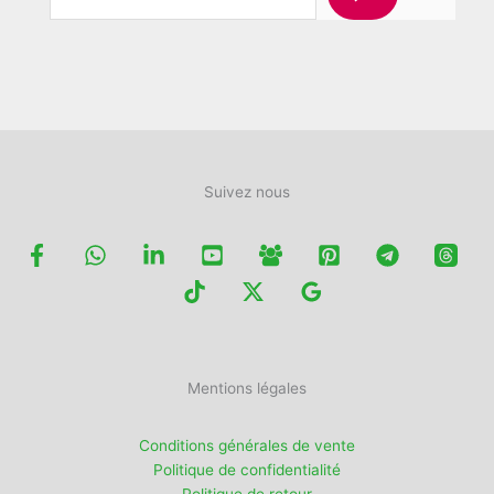
choisies
sur
la
page
du
produit
Suivez nous
Mentions légales
Conditions générales de vente
Politique de confidentialité
Politique de retour