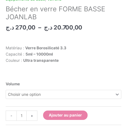
Bécher en verre FORME BASSE
JOANLAB
Plage
د.ج
270,00
–
د.ج
20.700,00
de
prix :
270,00 د.ج
Matériau :
Verre Borosilicaté 3.3
à
Capacité :
5ml – 10000ml
20.700,00 د.ج
Couleur :
Ultra transparente
Volume
quantité
Ajouter au panier
-
+
de
Bécher