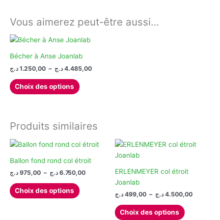
Vous aimerez peut-être aussi…
Bécher à Anse Joanlab
Plage
د.ج
1.250,00
–
د.ج
4.485,00
de
Ce
prix :
Choix des options
produit
1.250,00 د.ج
à
a
4.485,00 د.ج
plusieurs
variations.
Produits similaires
Les
options
peuvent
Ballon fond rond col étroit
être
ERLENMEYER col étroit
Plage
د.ج
975,00
–
د.ج
6.750,00
choisies
de
Joanlab
Ce
prix :
sur
Choix des options
Plage
د.ج
499,00
–
د.ج
4.500,00
produit
975,00 د.ج
la
de
à
a
Ce
prix :
page
6.750,00 د.ج
Choix des options
plusieurs
produit
499,00 د.ج