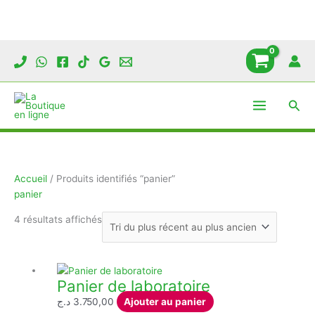
Aller
au
contenu
Rech
Accueil
/ Produits identifiés “panier”
panier
Trié
4 résultats affichés
du
plus
récent
au
Panier de laboratoire
plus
د.ج
3.750,00
Ajouter au panier
ancien