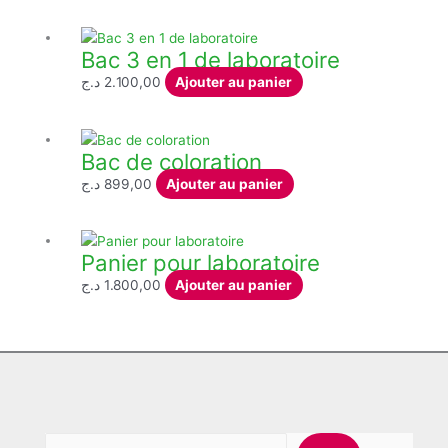
Bac 3 en 1 de laboratoire
د.ج
2.100,00
Ajouter au panier
Bac de coloration
د.ج
899,00
Ajouter au panier
Panier pour laboratoire
د.ج
1.800,00
Ajouter au panier
Rech