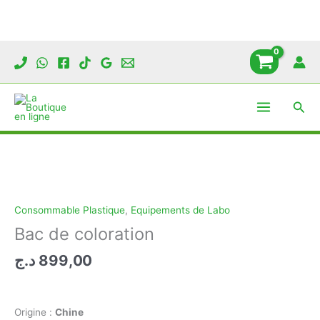
Bac
de
coloration
Aller
au
contenu
Rech
Consommable Plastique
,
Equipements de Labo
Bac de coloration
د.ج
899,00
Origine :
Chine