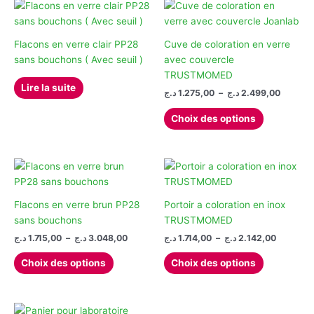
Flacons en verre clair PP28
Cuve de coloration en verre
sans bouchons ( Avec seuil )
avec couvercle
TRUSTMOMED
Lire la suite
Plage
د.ج
1.275,00
–
د.ج
2.499,00
de
Ce
prix :
Choix des options
produit
1.275,00 ج
à
a
plusieurs
variations.
Les
options
Flacons en verre brun PP28
Portoir a coloration en inox
peuvent
sans bouchons
TRUSTMOMED
être
Plage
Plage
د.ج
1.715,00
–
د.ج
3.048,00
د.ج
1.714,00
–
د.ج
2.142,00
de
de
choisies
Ce
Ce
prix :
prix :
Choix des options
Choix des options
sur
produit
produit
1.714,00 د.ج
1.715,00 د.ج
la
à
à
a
a
3.048,00 د.ج
page
plusieurs
plusieurs
du