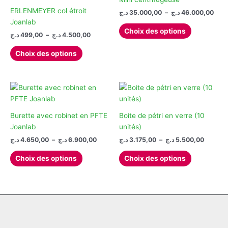
options
être
ERLENMEYER col étroit
Plag
د.ج
35.000,00
–
د.ج
46.000,00
de
peuvent
choisies
Joanlab
Ce
prix 
Choix des options
être
sur
Plage
د.ج
499,00
–
د.ج
4.500,00
produit
35.00
de
choisies
la
à
Ce
a
prix :
Choix des options
sur
page
produit
plusieurs
499,00 د.ج
la
du
à
a
variations.
4.500,00 د.ج
page
produit
plusieurs
Les
du
variations.
options
produit
Les
peuvent
options
être
Burette avec robinet en PFTE
Boite de pétri en verre (10
peuvent
choisies
Joanlab
unités)
être
sur
Plage
Plage
د.ج
4.650,00
–
د.ج
6.900,00
د.ج
3.175,00
–
د.ج
5.500,00
de
de
choisies
la
Ce
Ce
prix :
prix :
Choix des options
Choix des options
sur
page
produit
produit
3.175,00 ج
4.650,00 د.ج
la
du
à
à
a
a
6.900,00 د.ج
page
produit
plusieurs
plusieurs
du
variations.
variations.
produit
Les
Les
options
options