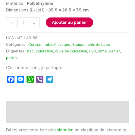
Matériau :
Polyéthylène
Dimensions (LxLxH) :
35.5 x 26.5 x 7.5 cm
quantité
Ajouter au panier
-
+
de
Bac
UGS :
MT-LAB158
de
Catégories :
Consommable Plastique
,
Equipements de Labo
coloration
Étiquettes :
bac
,
coloration
,
cuve de coloration
,
F90
,
lame
,
panier
,
portoir
C'est intéressant, je partage:
Facebook
Messenger
WhatsApp
Viber
Telegram
Description
Avis (0)
Découvrez notre bac de
coloration
en plastique de laboratoire,