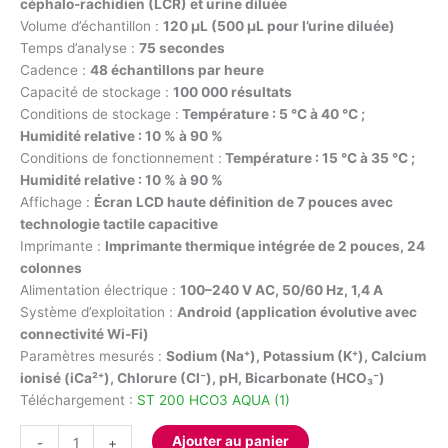
céphalo-rachidien (LCR) et urine diluée
Volume d’échantillon :
120 µL (500 µL pour l’urine diluée)
Temps d’analyse :
75 secondes
Cadence :
48 échantillons par heure
Capacité de stockage :
100 000 résultats
Conditions de stockage :
Température : 5 °C à 40 °C ;
Humidité relative : 10 % à 90 %
Conditions de fonctionnement :
Température : 15 °C à 35 °C ;
Humidité relative : 10 % à 90 %
Affichage :
Écran LCD haute définition de 7 pouces avec
technologie tactile capacitive
Imprimante :
Imprimante thermique intégrée de 2 pouces, 24
colonnes
Alimentation électrique :
100–240 V AC, 50/60 Hz, 1,4 A
Système d’exploitation :
Android (application évolutive avec
connectivité Wi-Fi)
Paramètres mesurés :
Sodium (Na⁺),
Potassium (K⁺),
Calcium
ionisé (iCa²⁺),
Chlorure (Cl⁻),
pH,
Bicarbonate (HCO₃⁻)
Téléchargement :
ST 200 HCO3 AQUA (1)
quantité
Ajouter au panier
-
+