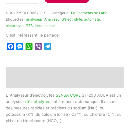
de
Analyseur
UGS :
22SCFG0067-E-S
Catégorie :
Equipements de Labo
d’électrolytes
Étiquettes :
analyseur
,
Analyseur d’électrolyte
,
automate
,
SENSA
électrolyte
,
f173
,
ions
,
lecteur
CORE
C'est intéressant, je partage:
Facebook
Messenger
WhatsApp
Viber
Telegram
Description
Avis (0)
L’ Analyseur d’électrolytes
SENSA CORE
ST-200 AQUA est un
analyseur
d’électrolytes
entièrement automatique. Il assure
des mesures rapides et précises du sodium (Na⁺), du
potassium (K⁺), du calcium ionisé (iCa²⁺), du chlorure (Cl⁻), du
pH et du bicarbonate (HCO₃⁻).