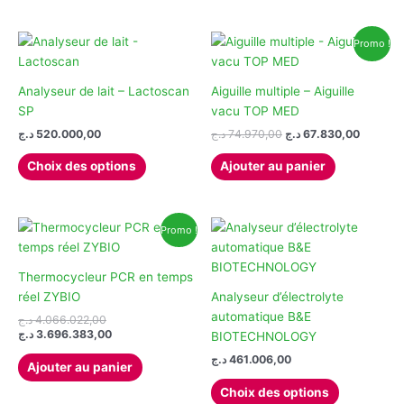
la
la
page
page
du
du
Promo !
produit
produit
Analyseur de lait – Lactoscan
Aiguille multiple – Aiguille
SP
vacu TOP MED
Le
Le
د.ج
520.000,00
د.ج
74.970,00
د.ج
67.830,00
prix
prix
Ce
initial
actuel
Choix des options
Ajouter au panier
produit
était :
est :
74.970,00 د.ج.
a
plusieurs
Promo !
variations.
Les
options
Thermocycleur PCR en temps
peuvent
réel ZYBIO
Analyseur d’électrolyte
être
automatique B&E
Le
د.ج
4.066.022,00
prix
Le
choisies
د.ج
3.696.383,00
BIOTECHNOLOGY
initial
prix
sur
د.ج
461.006,00
était :
actuel
Ajouter au panier
la
est :
4.066.022,00 د.ج.
Ce
3.696.383,00 د.ج.
Choix des options
page
produit