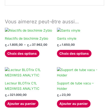
Vous aimerez peut-être aussi…
Réactifs de biochimie Zybio
Gants vinyle
Plage
د.ج
1.805,00
–
د.ج
37.962,00
د.ج
1.650,00
de
Ce
Ce
prix :
Choix des options
Choix des options
produit
produit
1.805,00 د.ج
à
a
a
37.962,00 د.ج
plusieurs
plusieurs
variations.
variations.
Les
Les
options
options
Lecteur BLOTrix C1L
Support de tube vacu –
peuvent
peuvent
MEDIWISS ANALYTIC
Holder
être
être
د.ج
321.000,00
د.ج
23,00
choisies
choisies
Ajouter au panier
Ajouter au panier
sur
sur