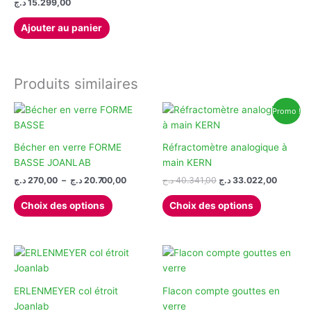
د.ج
15.299,00
Ajouter au panier
Produits similaires
Promo !
Bécher en verre FORME
Réfractomètre analogique à
BASSE JOANLAB
main KERN
Plage
Le
Le
د.ج
270,00
–
د.ج
20.700,00
د.ج
40.341,00
د.ج
33.022,00
de
prix
prix
Ce
Ce
prix :
initial
actuel
Choix des options
Choix des options
produit
produit
270,00 د.ج
était :
est :
à
40.341,00 د.ج.
a
a
20.700,00 د.ج
plusieurs
plusieurs
variations.
variations.
Les
Les
options
options
ERLENMEYER col étroit
Flacon compte gouttes en
peuvent
peuvent
Joanlab
verre