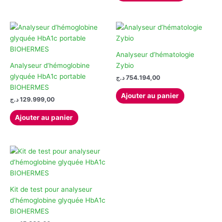
du
a
produit
plusieurs
variations.
Les
options
Analyseur d’hématologie
peuvent
Analyseur d‘hémoglobine
Zybio
être
glyquée HbA1c portable
د.ج
754.194,00
choisies
BIOHERMES
Ajouter au panier
sur
د.ج
129.999,00
la
Ajouter au panier
page
du
produit
Kit de test pour analyseur
d‘hémoglobine glyquée HbA1c
BIOHERMES