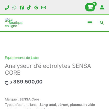
Analyseur
Aller
d’électrolytes
au
SENSA
contenu
CORE
Rech
Equipements de Labo
Analyseur d’électrolytes SENSA
CORE
د.ج
389.500,00
Marque :
SENSA Core
Types d’échantillons :
Sang total, sérum, plasma, liquide