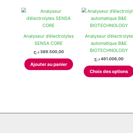
plus
récent
au
plus
ancien
Analyseur d’électrolytes
Analyseur d’électrolyte
SENSA CORE
automatique B&E
BIOTECHNOLOGY
د.ج
389.500,00
د.ج
461.006,00
Ajouter au panier
Choix des options