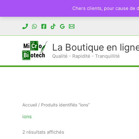
Chers clients, pour cause de
Aller
au
contenu
La Boutique en lign
Qualité - Rapidité - Tranquillité
Accueil
/ Produits identifiés “ions”
ions
Trié
2 résultats affichés
du