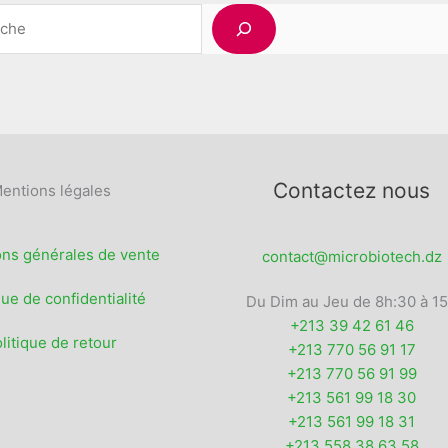
Rechercher
sur
la
page
du
produit
Contactez nous
entions légales
ons générales de vente
contact@microbiotech.dz
que de confidentialité
Du Dim au Jeu de 8h:30 à 1
+213 39 42 61 46
litique de retour
+213 770 56 91 17
+213 770 56 91 99
+213 561 99 18 30
+213 561 99 18 31
+213 558 38 63 58