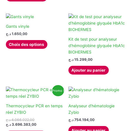
a
plusieurs
variations.
Les
Gants vinyle
options
د.ج
1.650,00
peuvent
Kit de test pour analyseur
Ce
Choix des options
être
d‘hémoglobine glyquée HbA1c
produit
choisies
BIOHERMES
a
sur
د.ج
15.299,00
plusieurs
la
variations.
Ajouter au panier
page
Les
du
options
produit
peuvent
Promo !
être
choisies
sur
Thermocycleur PCR en temps
Analyseur d’hématologie
la
réel ZYBIO
Zybio
page
Le
د.ج
4.066.022,00
د.ج
754.194,00
prix
Le
du
د.ج
3.696.383,00
initial
prix
Ajouter au panier
produit