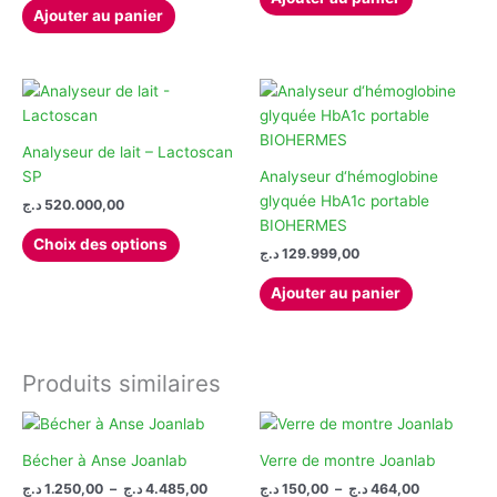
était :
actuel
Ajouter au panier
est :
4.066.022,00 د.ج.
3.696.383,00 د.ج.
Analyseur de lait – Lactoscan
SP
Analyseur d‘hémoglobine
glyquée HbA1c portable
د.ج
520.000,00
BIOHERMES
Ce
Choix des options
د.ج
129.999,00
produit
a
Ajouter au panier
plusieurs
variations.
Les
options
Produits similaires
peuvent
être
choisies
Bécher à Anse Joanlab
Verre de montre Joanlab
sur
Plage
Plage
د.ج
1.250,00
–
د.ج
4.485,00
د.ج
150,00
–
د.ج
464,00