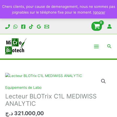
Lecteur
Chers clients, pour cause de demenagement, nous ne sommes pas
BLOTrix
joignables sur le téléphone fixe pour le moment.
Ignorer
C1L
MEDIWISS
Aller
ANALYTIC
au
contenu
Rech
Equipements de Labo
Lecteur BLOTrix C1L MEDIWISS
ANALYTIC
د.ج
321.000,00