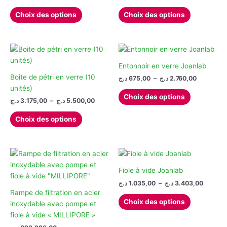
la
de
de
Ce
Ce
prix :
prix :
page
Choix des options
Choix des options
produit
produit
150,00 د.ج
1.250,00 د.ج
du
à
à
a
a
produit
464,00 د.ج
4.485,00 د.ج
plusieurs
plusieurs
variations.
variations.
Les
Les
Entonnoir en verre Joanlab
options
options
Boite de pétri en verre (10
Plage
د.ج
675,00
–
د.ج
2.760,00
de
peuvent
peuvent
unités)
Ce
prix :
Choix des options
être
être
Plage
د.ج
3.175,00
–
د.ج
5.500,00
produit
675,00 د.ج
de
choisies
choisies
à
Ce
a
prix :
2.
Choix des options
sur
sur
produit
plusieurs
3.175,00 د.ج
la
la
à
a
variations.
5.500,00 د.ج
page
page
plusieurs
Les
du
du
variations.
options
produit
produit
Les
peuvent
Fiole à vide Joanlab
options
être
Plage
د.ج
1.035,00
–
د.ج
3.403,00
de
peuvent
choisies
Rampe de filtration en acier
Ce
prix :
Choix des options
être
sur
inoxydable avec pompe et
produit
1.035,00 ج
choisies
la
fiole à vide « MILLIPORE »
à
a
sur
page