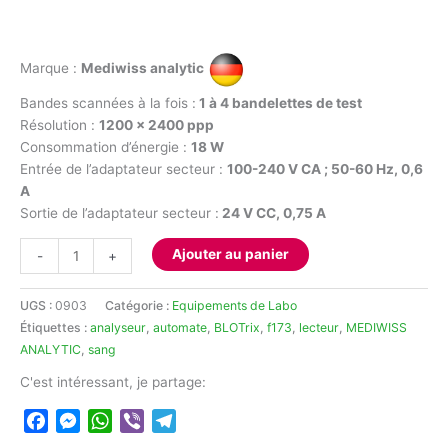
Marque :
Mediwiss analytic
Bandes scannées à la fois :
1 à 4 bandelettes de test
Résolution :
1200 x 2400 ppp
Consommation d’énergie :
18 W
Entrée de l’adaptateur secteur :
100-240 V CA ;
50-60 Hz, 0,6
A
Sortie de l’adaptateur secteur :
24 V CC, 0,75 A
quantité
Ajouter au panier
-
+
de
Lecteur
UGS :
0903
Catégorie :
Equipements de Labo
BLOTrix
Étiquettes :
analyseur
,
automate
,
BLOTrix
,
f173
,
lecteur
,
MEDIWISS
C1L
ANALYTIC
,
sang
MEDIWISS
ANALYTIC
C'est intéressant, je partage:
Facebook
Messenger
WhatsApp
Viber
Telegram