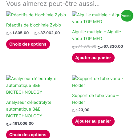
Vous aimerez peut-être aussi…
Promo !
Réactifs de biochimie Zybio
Aiguille multiple – Aiguille
Plage
د.ج
1.805,00
–
د.ج
37.962,00
de
vacu TOP MED
Ce
prix :
Choix des options
Le
Le
د.ج
74.970,00
د.ج
67.830,00
produit
1.805,00 د.ج
prix
prix
à
a
initial
actuel
37.962,00 د.ج
Ajouter au panier
plusieurs
était :
est :
74.970,00 د.ج.
variations.
Les
options
peuvent
être
Support de tube vacu –
choisies
Analyseur d’électrolyte
Holder
sur
automatique B&E
د.ج
23,00
la
BIOTECHNOLOGY
Ajouter au panier
page
د.ج
461.006,00
du
Ce
Choix des options
produit
produit