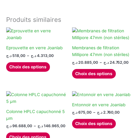
la
page
du
Produits similaires
produit
Eprouvette en verre Joanlab
Membranes de filtration
Millipore 47mm (non stériles)
Plage
د.ج
518,00
–
د.ج
4.313,00
de
Plag
د.ج
20.885,00
–
د.ج
24.752,00
Ce
prix :
Choix des options
de
produit
Ce
518,00 د.ج
prix :
Choix des options
à
a
produit
20.885
4.313,00 د.ج
à
plusieurs
a
variations.
plusieurs
Les
variations.
options
Les
Entonnoir en verre Joanlab
peuvent
options
Colonne HPLC capuchonné 5
Plage
د.ج
675,00
–
د.ج
2.760,00
de
être
peuvent
µm
Ce
prix :
Choix des options
choisies
être
Plage
د.ج
96.688,00
–
د.ج
146.965,00
produit
675,00 د.ج
de
sur
choisies
à
Ce
a
prix :
2.
Choix des options
la
sur