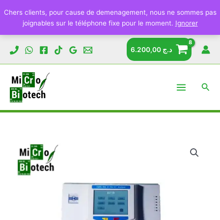
Chers clients, pour cause de demenagement, nous ne sommes pas
joignables sur le téléphone fixe pour le moment.
Ignorer
Aller
6.200,00
د.ج
au
contenu
Rech