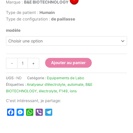
Marque :
B&E BIOTECHNOLOGY
Type de patient :
Humain
Type de configuration :
de paillasse
modèle
quantité
Ajouter au panier
-
+
de
Analyseur
UGS :
ND
Catégorie :
Equipements de Labo
d’électrolyte
Étiquettes :
Analyseur d’électrolyte
,
automate
,
B&E
automatique
BIOTECHNOLOGY
,
électrolyte
,
F149
,
ions
B&E
BIOTECHNOLOGY
C'est intéressant, je partage:
Facebook
Messenger
WhatsApp
Viber
Telegram