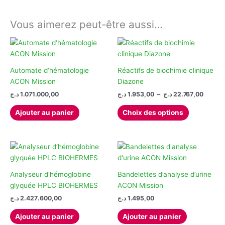
Vous aimerez peut-être aussi…
Automate d‘hématologie
Réactifs de biochimie clinique
ACON Mission
Diazone
Plage
د.ج
1.071.000,00
د.ج
1.953,00
–
د.ج
22.767,00
de
Ce
prix :
Ajouter au panier
Choix des options
produit
1.953,00 
à
a
plusieurs
variations.
Les
options
Analyseur d‘hémoglobine
Bandelettes d’analyse d’urine
peuvent
glyquée HPLC BIOHERMES
ACON Mission
être
د.ج
2.427.600,00
د.ج
1.495,00
choisies
Ajouter au panier
Ajouter au panier
sur