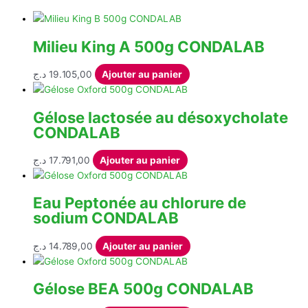
du
plus
récent
Milieu King A 500g CONDALAB
au
plus
د.ج
19.105,00
Ajouter au panier
ancien
Gélose lactosée au désoxycholate
CONDALAB
د.ج
17.791,00
Ajouter au panier
Eau Peptonée au chlorure de
sodium CONDALAB
د.ج
14.789,00
Ajouter au panier
Gélose BEA 500g CONDALAB