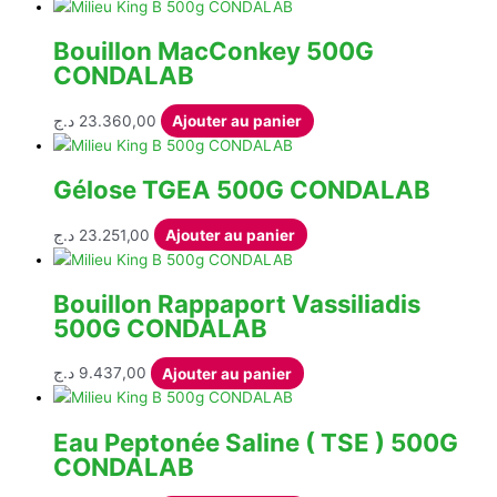
Bouillon MacConkey 500G
CONDALAB
د.ج
23.360,00
Ajouter au panier
Gélose TGEA 500G CONDALAB
د.ج
23.251,00
Ajouter au panier
Bouillon Rappaport Vassiliadis
500G CONDALAB
د.ج
9.437,00
Ajouter au panier
Eau Peptonée Saline ( TSE ) 500G
CONDALAB