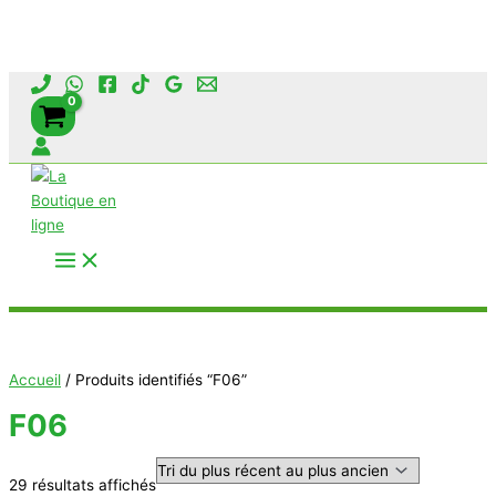
Aller
au
contenu
Rechercher
Accueil
/ Produits identifiés “F06”
F06
Trié
29 résultats affichés