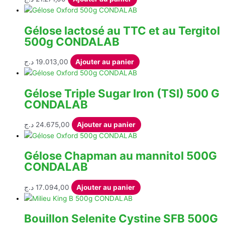
Gélose lactosé au TTC et au Tergitol
500g CONDALAB
د.ج
19.013,00
Ajouter au panier
Gélose Triple Sugar Iron (TSI) 500 G
CONDALAB
د.ج
24.675,00
Ajouter au panier
Gélose Chapman au mannitol 500G
CONDALAB
د.ج
17.094,00
Ajouter au panier
Bouillon Selenite Cystine SFB 500G