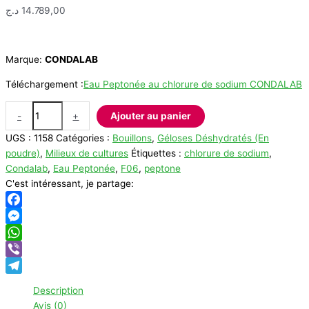
د.ج
14.789,00
Marque:
CONDALAB
Téléchargement :
Eau Peptonée au chlorure de sodium CONDALAB
quantité
-
+
Ajouter au panier
de
UGS :
1158
Catégories :
Bouillons
,
Géloses Déshydratés (En
Eau
poudre)
,
Milieux de cultures
Étiquettes :
chlorure de sodium
,
Peptonée
Condalab
,
Eau Peptonée
,
F06
,
peptone
au
C'est intéressant, je partage:
chlorure
de
sodium
Facebook
CONDALAB
Messenger
WhatsApp
Viber
Telegram
Description
Avis (0)