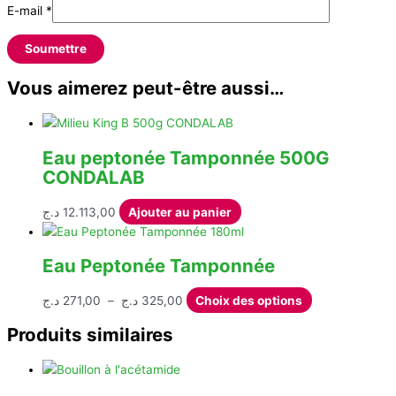
E-mail
*
Vous aimerez peut-être aussi…
Eau peptonée Tamponnée 500G
CONDALAB
د.ج
12.113,00
Ajouter au panier
Eau Peptonée Tamponnée
Plage
Ce
د.ج
271,00
–
د.ج
325,00
Choix des options
de
produit
Produits similaires
prix :
a
271,00 د.ج
plusieurs
à
variations.