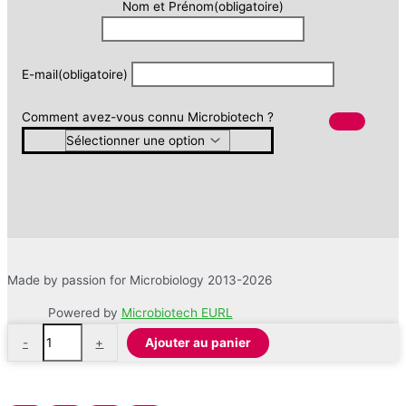
Nom et Prénom
(obligatoire)
E-mail
(obligatoire)
Comment avez-vous connu Microbiotech ?
Made by passion for Microbiology 2013-2026
Powered by
Microbiotech EURL
quantité
-
+
Ajouter au panier
de
Eau
Peptonée