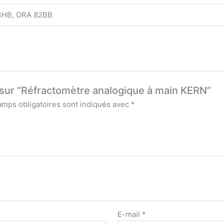
3HB, ORA 82BB
s sur “Réfractomètre analogique à main KERN”
amps obligatoires sont indiqués avec
*
E-mail
*