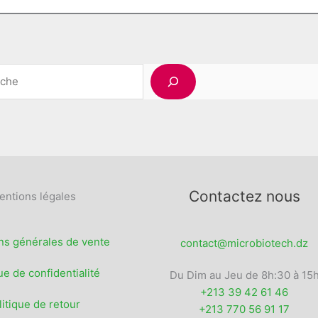
du
options
produit
peuvent
être
choisies
Rechercher
sur
la
page
du
produit
Contactez nous
entions légales
ns générales de vente
contact@microbiotech.dz
ue de confidentialité
Du Dim au Jeu de 8h:30 à 15
+213 39 42 61 46
litique de retour
+213 770 56 91 17