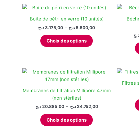
Boite de pétri en verre (10 unités)
Béch
Plage
د.ج
3.175,00
–
د.ج
5.500,00
de
.ج
Ce
prix :
Choix des options
produit
3.175,00 د.ج
à
a
5.500,00 د.ج
plusieurs
variations.
Les
options
Filtres 
peuvent
Membranes de filtration Millipore 47mm
être
(non stériles)
choisies
Plage
د.ج
20.885,00
–
د.ج
24.752,00
sur
de
Ce
prix :
la
Choix des options
produit
20.885,00 د.ج
page
à
a
du
24.752,00 د.ج
plusieurs