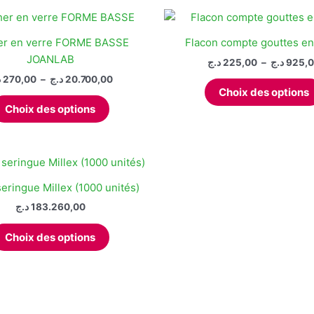
er en verre FORME BASSE
Flacon compte gouttes en
JOANLAB
د.ج
225,00
–
د.ج
925,
Plage
د
270,00
–
د.ج
20.700,00
de
Choix des options
Ce
prix :
Choix des options
produit
270,00 د.ج
à
a
20.700,00 د.ج
plusieurs
variations.
Les
seringue Millex (1000 unités)
options
د.ج
183.260,00
peuvent
Ce
être
Choix des options
produit
choisies
a
sur
plusieurs
la
variations.
page
Les