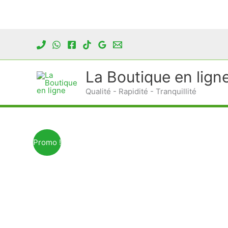
Aller
au
contenu
La Boutique en lign
Qualité - Rapidité - Tranquillité
Promo !