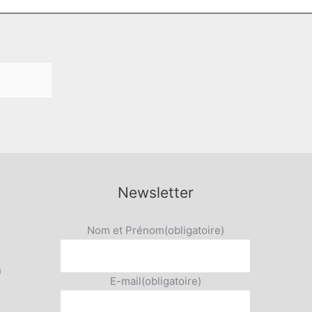
produit
produit
Newsletter
Nom et Prénom
(obligatoire)
h
E-mail
(obligatoire)