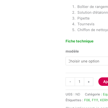
Boîtier de rangem
Solution d’étalonn
Pipette
Tournevis
Chiffon de nettoy
Fiche technique
modèle
quantité
-
+
Aj
de
Réfractomètre
UGS :
ND
Catégorie :
Eq
analogique
Étiquettes :
F06
,
F111
,
KER
à