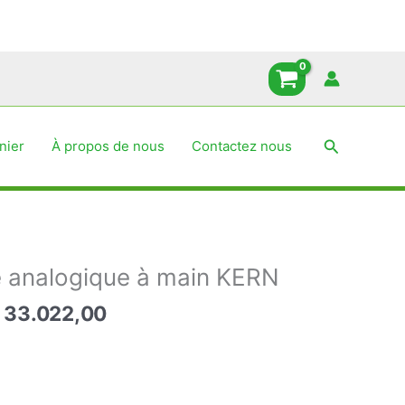
initial
actuel
était :
est :
33.022,00 د.ج.
40.341,00 د.ج.
Recherche
nier
À propos de nous
Contactez nous
 analogique à main KERN
Le
33.022,00
x
prix
tial
actuel
it :
est :
33.022,00 د.ج.
40.341,00 د.ج.