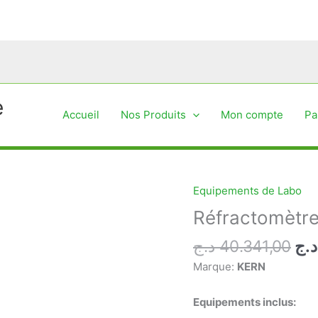
e
Accueil
Nos Produits
Mon compte
Pa
Equipements de Labo
Réfractomètre
Le
د.ج
40.341,00
د.ج
pri
Marque:
KERN
ini
éta
Equipements inclus: