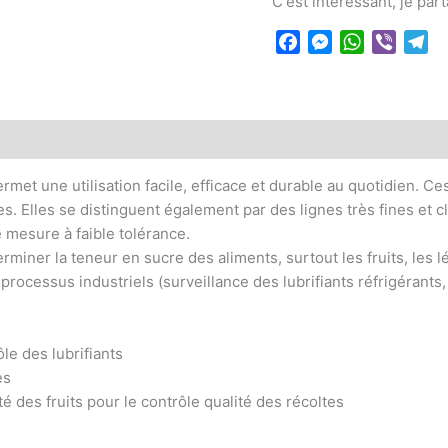
C'est intéressant, je par
main
KERN
Facebook
Messenger
WhatsApp
Viber
Te
 (0)
rmet une utilisation facile, efficace et durable au quotidien. 
s. Elles se distinguent également par des lignes très fines et 
 mesure à faible tolérance.
rminer la teneur en sucre des aliments, surtout les fruits, les 
processus industriels (surveillance des lubrifiants réfrigérants, 
:
ôle des lubrifiants
es
é des fruits pour le contrôle qualité des récoltes