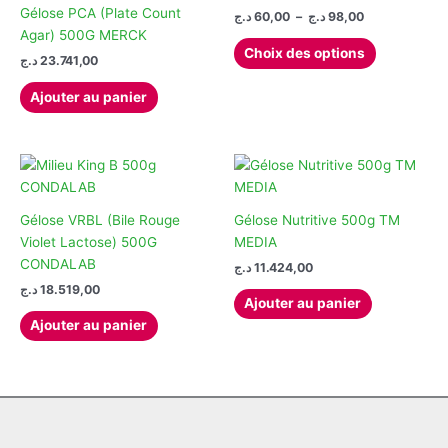
Gélose PCA (Plate Count
Plage
د.ج
60,00
–
د.ج
98,00
de
Agar) 500G MERCK
Ce
prix :
Choix des options
د.ج
23.741,00
produit
60,00 د.ج
à
a
98,00 د.ج
Ajouter au panier
plusieurs
variations.
Les
options
peuvent
être
Gélose VRBL (Bile Rouge
Gélose Nutritive 500g TM
choisies
Violet Lactose) 500G
MEDIA
sur
CONDALAB
د.ج
11.424,00
la
د.ج
18.519,00
Ajouter au panier
page
Ajouter au panier
du
produit