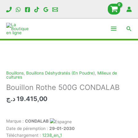
Bouillon
Aller
Rothe
au
500G
contenu
CONDALAB
Rech
Bouillons
,
Bouillons Déshydratés (En Poudre)
,
Milieux de
cultures
Bouillon Rothe 500G CONDALAB
د.ج
19.415,00
Marque :
CONDALAB
Date de péremption :
29-01-2030
Téléchargement :
1238_en_1