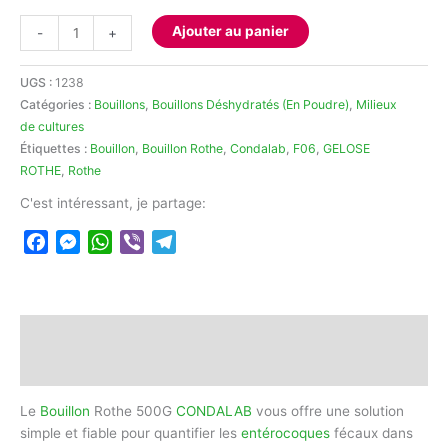
quantité
Ajouter au panier
-
+
de
Bouillon
UGS :
1238
Rothe
Catégories :
Bouillons
,
Bouillons Déshydratés (En Poudre)
,
Milieux
500G
de cultures
CONDALAB
Étiquettes :
Bouillon
,
Bouillon Rothe
,
Condalab
,
F06
,
GELOSE
ROTHE
,
Rothe
C'est intéressant, je partage:
Facebook
Messenger
WhatsApp
Viber
Telegram
Description
Avis (0)
Le
Bouillon
Rothe 500G
CONDALAB
vous offre une solution
simple et fiable pour quantifier les
entérocoques
fécaux dans