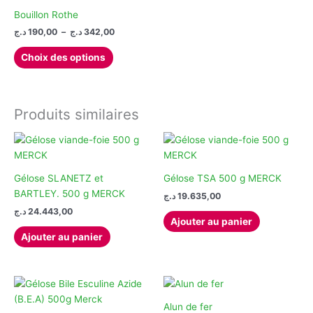
Bouillon Rothe
Plage
د.ج
190,00
–
د.ج
342,00
de
Ce
prix :
Choix des options
produit
190,00 د.ج
à
a
342,00 د.ج
plusieurs
variations.
Produits similaires
Les
options
peuvent
être
Gélose SLANETZ et
Gélose TSA 500 g MERCK
choisies
BARTLEY. 500 g MERCK
د.ج
19.635,00
sur
د.ج
24.443,00
la
Ajouter au panier
page
Ajouter au panier
du
produit
Alun de fer