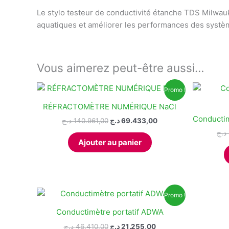
Le stylo testeur de conductivité étanche TDS Milwau
aquatiques et améliorer les performances des système
Vous aimerez peut-être aussi…
Promo !
RÉFRACTOMÈTRE NUMÉRIQUE NaCl
Conducti
Le
Le
د.ج
140.961,00
د.ج
69.433,00
prix
prix
د.ج
initial
actuel
Ajouter au panier
était :
est :
69.433,00 د.ج.
140.961,00 د.ج.
Promo !
Conductimètre portatif ADWA
Le
Le
د.ج
46.410,00
د.ج
21.255,00