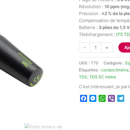
Résolution :
10 ppm (mg
Précision :
±2 % de la ple
Compensation de tempér
Batterie :
3 piles de 1,5 
Téléchargement :
t75 T
quantité
-
+
Aj
de
Stylo
UGS :
T76
Catégorie :
Eq
testeur
Étiquettes :
conductimètre
de
TDS
,
TDS EC mètre
conductivité
C'est intéressant, je par
TDS
Milwaukee
Facebook
Messenger
WhatsApp
Viber
Te