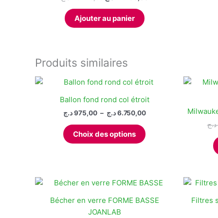
prix
prix
initial
actuel
Ajouter au panier
était :
est :
21.255,00 د.ج.
46.410,00 د.ج.
Produits similaires
Ballon fond rond col étroit
Milwauke
Plage
د.ج
975,00
–
د.ج
6.750,00
de
د.ج
Ce
prix :
Choix des options
produit
975,00 د.ج
à
a
6.750,00 د.ج
plusieurs
variations.
Les
options
Bécher en verre FORME BASSE
Filtres 
peuvent
JOANLAB