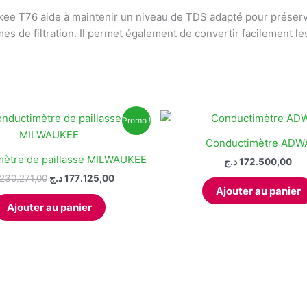
kee T76 aide à maintenir un niveau de TDS adapté pour préserve
s de filtration. Il permet également de convertir facilement les
Promo !
Conductimètre ADW
mètre de paillasse MILWAUKEE
د.ج
172.500,00
Le
Le
230.271,00
د.ج
177.125,00
prix
prix
Ajouter au panier
initial
actuel
Ajouter au panier
était :
est :
177.125,00 د.ج.
230.271,00 د.ج.