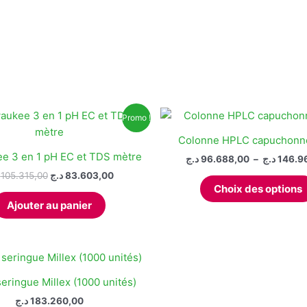
Promo !
Colonne HPLC capuchonn
e 3 en 1 pH EC et TDS mètre
د.ج
96.688,00
–
د.ج
146.9
Le
Le
105.315,00
د.ج
83.603,00
prix
prix
Choix des options
initial
actuel
Ajouter au panier
était :
est :
83.603,00 د.ج.
105.315,00 د.ج.
seringue Millex (1000 unités)
د.ج
183.260,00