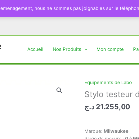
 demenagement, nous ne sommes pas joignables sur le téléphon
e
Accueil
Nos Produits
Mon compte
Pa
Equipements de Labo
Stylo testeur
د.ج
21.255,00
Marque:
Milwaukee
Plage de mesure :
0 à 9