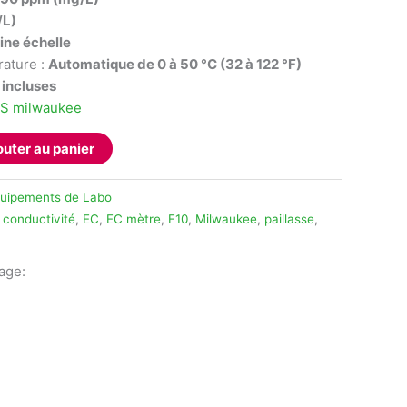
/L)
ine échelle
ature :
Automatique de 0 à 50 °C (32 à 122 °F)
V incluses
DS milwaukee
outer au panier
uipements de Labo
,
conductivité
,
EC
,
EC mètre
,
F10
,
Milwaukee
,
paillasse
,
tage:
legram