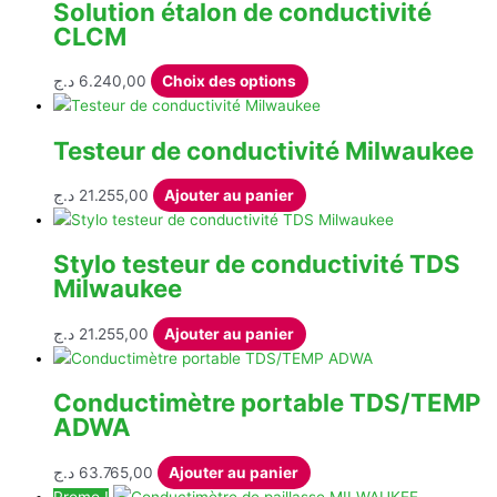
Solution étalon de conductivité
au
CLCM
plus
ancien
Ce
د.ج
6.240,00
Choix des options
produit
a
Testeur de conductivité Milwaukee
plusieurs
variations.
د.ج
21.255,00
Ajouter au panier
Les
options
peuvent
Stylo testeur de conductivité TDS
être
Milwaukee
choisies
sur
د.ج
21.255,00
Ajouter au panier
la
page
Conductimètre portable TDS/TEMP
du
ADWA
produit
د.ج
63.765,00
Ajouter au panier
Promo !