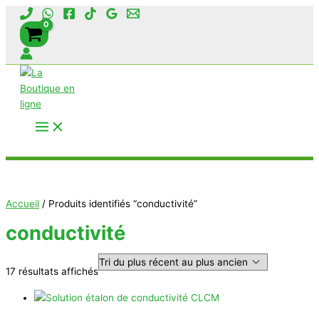
Aller
au
contenu
Rechercher
Accueil
/ Produits identifiés “conductivité”
conductivité
Trié
17 résultats affichés
du
plus
récent