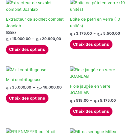
Extracteur de soxhlet complet
Boite de pétri en verre (10
Joanlab
unités)
Plage
د.ج
3.175,00
–
د.ج
5.500,00
de
Note
Plage
د.ج
15.000,00
–
د.ج
29.990,00
Ce
5.00
prix :
de
Choix des options
sur 5
Ce
produit
3.175,00 ج
prix :
Choix des options
à
produit
15.000,00 د.ج
a
à
a
plusieurs
29.990,00 د.ج
plusieurs
variations.
variations.
Les
Les
Mini centrifugeuse
options
options
Fiole jaugée en verre
peuvent
Plage
د.ج
35.000,00
–
د.ج
46.000,00
de
peuvent
JOANLAB
être
Ce
prix :
Choix des options
être
choisies
Plage
د.ج
518,00
–
د.ج
5.175,00
produit
35.000,00 د.ج
de
choisies
à
sur
a
Ce
prix :
46.000,00 د.ج
Choix des options
sur
la
plusieurs
produit
518,00 د.ج
la
à
page
variations.
a
5.17
page
du
Les
plusieurs
du
produit