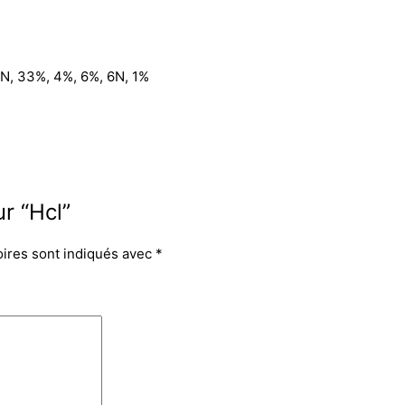
 2N, 33%, 4%, 6%, 6N, 1%
ur “Hcl”
oires sont indiqués avec
*