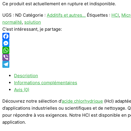
Ce produit est actuellement en rupture et indisponible.
UGS :
ND
Catégorie :
Additifs et autres...
Étiquettes :
HCl
,
Micr
normalité
,
solution
C'est intéressant, je partage:
Facebook
Messenger
WhatsApp
Viber
Telegram
Description
Informations complémentaires
Avis (0)
Découvrez notre sélection d’
acide chlorhydrique
(Hcl) adaptée
d’applications industrielles ou scientifiques et de nettoyage
pour répondre à vos exigences. Notre HCl est disponible en pou
application.