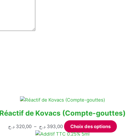
Réactif de Kovacs (Compte-gouttes)
Plage
Ce
د.ج
320,00
–
د.ج
393,00
Choix des options
de
produit