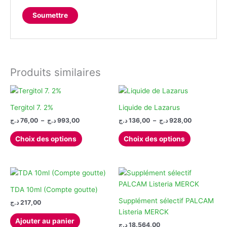
Produits similaires
Tergitol 7. 2%
Liquide de Lazarus
Plage
Plage
د.ج
76,00
–
د.ج
993,00
د.ج
136,00
–
د.ج
928,00
de
de
Ce
Ce
prix :
prix :
Choix des options
Choix des options
produit
produit
136,00 د.ج
76,00 د.ج
à
à
a
a
928,00 د.ج
993,00 د.ج
plusieurs
plusieurs
variations.
variations.
Les
Les
TDA 10ml (Compte goutte)
options
options
Supplément sélectif PALCAM
د.ج
217,00
peuvent
peuvent
Listeria MERCK
Ajouter au panier
être
être
د.ج
18.564,00