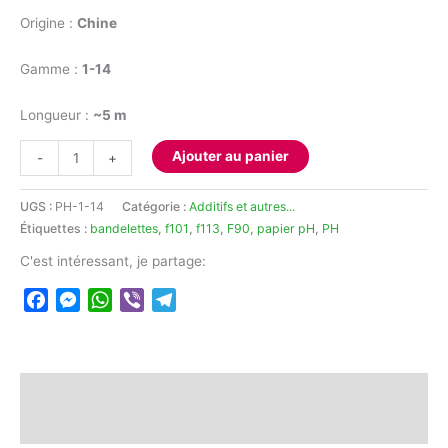
Origine :
Chine
Gamme :
1-14
Longueur :
~5 m
quantité
Ajouter au panier
-
+
de
Papier
UGS :
PH-1-14
Catégorie :
Additifs et autres...
pH
Étiquettes :
bandelettes
,
f101
,
f113
,
F90
,
papier pH
,
PH
1-
14
C'est intéressant, je partage:
Facebook
Messenger
WhatsApp
Viber
Telegram
Description
Avis (2)