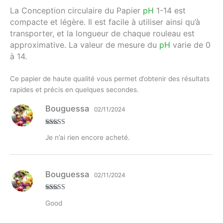
La Conception
circulaire du
Papier
pH
1-14
est
compacte et légère. Il est facile à utiliser ainsi qu’à
transporter, et la longueur de chaque rouleau est
approximative. La valeur de mesure du
pH
varie de 0
à 14.
Ce papier de haute qualité vous permet d’obtenir des résultats
rapides et précis en quelques secondes.
Bouguessa
02/11/2024
Note
4
sur
Je n’ai rien encore acheté.
5
Bouguessa
02/11/2024
Note
4
sur
Good
5