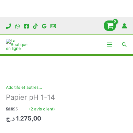
Papier
pH
1-
Aller
14
au
contenu
Rech
Additifs et autres...
Papier pH 1-14
(
2
avis client)
Noté
2
4.00
د.ج
1.275,00
sur 5 basé
sur
notations
client