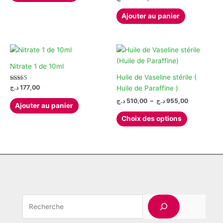
choisies
choisies
Ajouter au panier
sur
sur
la
la
page
page
du
du
produit
produit
Nitrate 1 de 10ml
Huile de Vaseline stérile (
Note
د.ج
177,00
Huile de Paraffine )
5.00
sur 5
Plage
د.ج
510,00
–
د.ج
955,00
Ajouter au panier
de
Ce
prix :
Choix des options
produit
510,00 د.ج
à
a
955,00 د.ج
plusieurs
variations.
Les
options
peuvent
Rechercher
être
choisies
sur