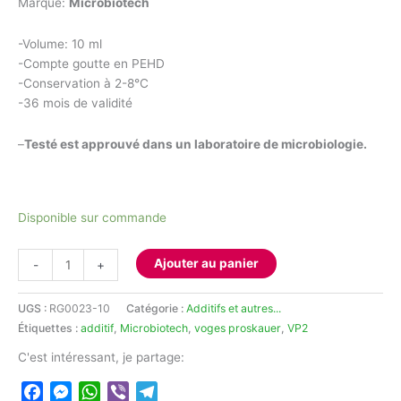
Marque:
Microbiotech
-Volume: 10 ml
-Compte goutte en PEHD
-Conservation à 2-8°C
-36 mois de validité
–
Testé est approuvé dans un laboratoire de microbiologie.
Disponible sur commande
quantité
Ajouter au panier
-
+
de
VP2
UGS :
RG0023-10
Catégorie :
Additifs et autres...
10ml
Étiquettes :
additif
,
Microbiotech
,
voges proskauer
,
VP2
C'est intéressant, je partage:
Facebook
Messenger
WhatsApp
Viber
Telegram