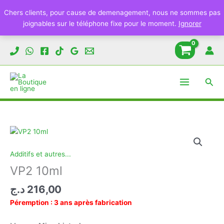
10ml
Chers clients, pour cause de demenagement, nous ne sommes pas
joignables sur le téléphone fixe pour le moment.
Ignorer
Aller
au
contenu
Rech
Additifs et autres...
VP2 10ml
د.ج
216,00
Péremption : 3 ans après fabrication