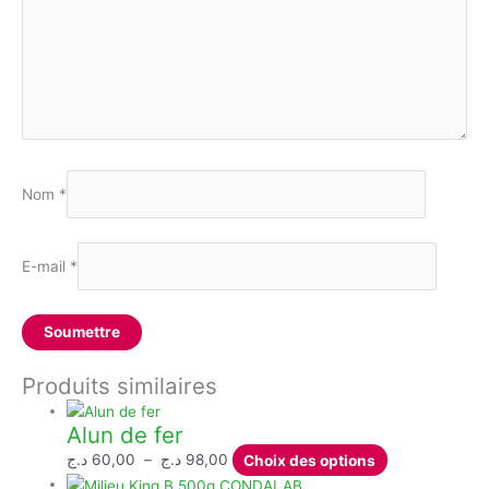
Nom
*
E-mail
*
Produits similaires
Alun de fer
Plage
Ce
د.ج
60,00
–
د.ج
98,00
Choix des options
de
produit