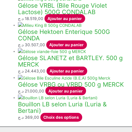
Gélose VRBL (Bile Rouge Violet
prix :
a
Lactose) 500G CONDALAB
60,00 د.ج
plusieurs
à
variations.
د.ج
18.519,00
Ajouter au panier
98,00 د.ج
Les
Gélose Hektoen Enterique 500G
options
CONDA
peuvent
être
د.ج
30.507,00
Ajouter au panier
choisies
Gélose SLANETZ et BARTLEY. 500 g
sur
MERCK
la
page
د.ج
24.443,00
Ajouter au panier
du
produit
Gélose VRBG ou VRBD 500 g MERCK
د.ج
21.000,00
Ajouter au panier
Bouillon LB selon Luria (Luria &
Bertani)
Ce
د.ج
369,00
Choix des options
produit
a