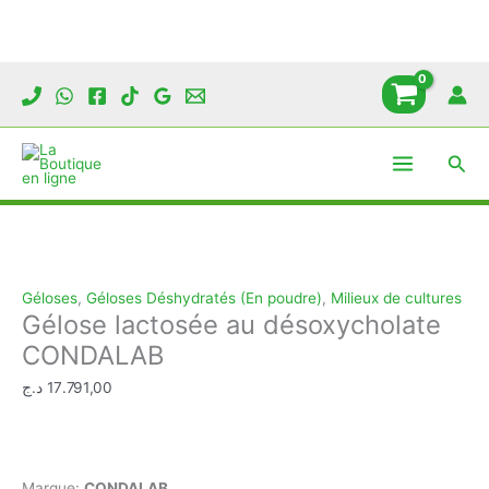
Aller
au
contenu
Rech
Géloses
,
Géloses Déshydratés (En poudre)
,
Milieux de cultures
Gélose lactosée au désoxycholate
CONDALAB
د.ج
17.791,00
Marque:
CONDALAB