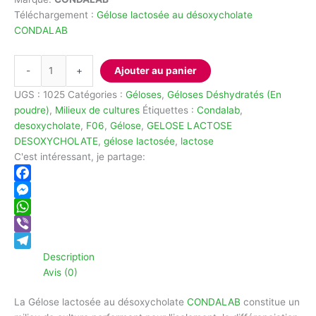
Téléchargement :
Gélose lactosée au désoxycholate
CONDALAB
quantité
-
+
Ajouter au panier
de
Gélose
UGS :
1025
Catégories :
Géloses
,
Géloses Déshydratés (En
lactosée
poudre)
,
Milieux de cultures
Étiquettes :
Condalab
,
au
desoxycholate
,
F06
,
Gélose
,
GELOSE LACTOSE
désoxycholate
DESOXYCHOLATE
,
gélose lactosée
,
lactose
CONDALAB
C'est intéressant, je partage:
Facebook
Messenger
WhatsApp
Viber
Description
Telegram
Avis (0)
La Gélose lactosée au désoxycholate
CONDALAB
constitue un