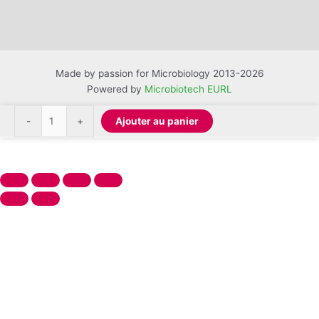
Made by passion for Microbiology 2013-2026
Powered by
Microbiotech EURL
quantité
-
+
Ajouter au panier
de
Gélose
lactosée
au
désoxycholate
CONDALAB