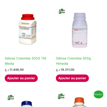
a
plusieurs
variations.
Les
options
peuvent
être
choisies
sur
la
page
Gélose Colombia 500G TM
Gélose Colombia 500g
du
Media
Himedia
produit
د.ج
11.448,00
د.ج
19.311,00
Ajouter au panier
Ajouter au panier
Promo !