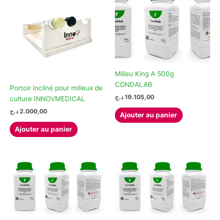
ancien
Milieu King A 500g
CONDALAB
Portoir incliné pour milieux de
د.ج
19.105,00
culture INNOVMEDICAL
د.ج
2.000,00
Ajouter au panier
Ajouter au panier