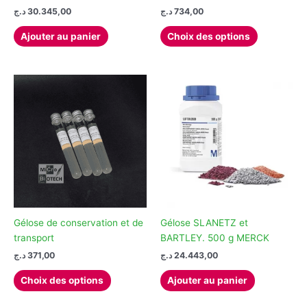
د.ج
30.345,00
د.ج
734,00
Ce
Ajouter au panier
Choix des options
produit
a
plusieurs
variations.
Les
options
peuvent
être
choisies
sur
la
page
Gélose de conservation et de
Gélose SLANETZ et
du
transport
BARTLEY. 500 g MERCK
produit
د.ج
371,00
د.ج
24.443,00
Ce
Choix des options
Ajouter au panier
produit
a