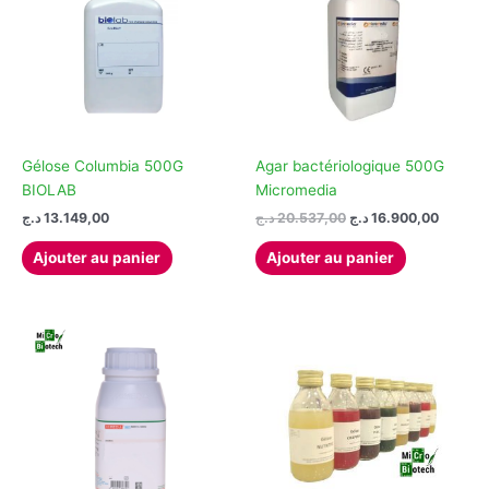
Gélose Columbia 500G
Agar bactériologique 500G
BIOLAB
Micromedia
Le
Le
د.ج
13.149,00
د.ج
20.537,00
د.ج
16.900,00
prix
prix
initial
actuel
Ajouter au panier
Ajouter au panier
était :
est :
20.537,00 د.ج.