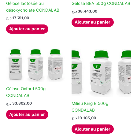
Gélose lactosée au
Gélose BEA 500g CONDALAB
désoxycholate CONDALAB
د.ج
38.443,00
د.ج
17.791,00
Ajouter au panier
Ajouter au panier
Gélose Oxford 500g
CONDALAB
د.ج
33.802,00
Milieu King B 500g
CONDALAB
Ajouter au panier
د.ج
19.105,00
Ajouter au panier