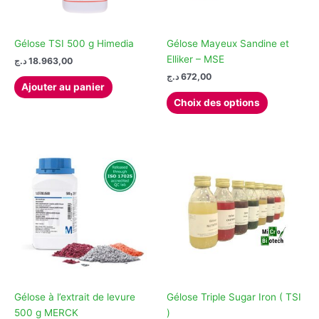
Gélose TSI 500 g Himedia
Gélose Mayeux Sandine et
Elliker – MSE
د.ج
18.963,00
د.ج
672,00
Ajouter au panier
Ce
Choix des options
produit
a
plusieurs
variations.
Les
options
peuvent
être
choisies
sur
la
page
Gélose à l’extrait de levure
Gélose Triple Sugar Iron ( TSI
du
500 g MERCK
)
produit