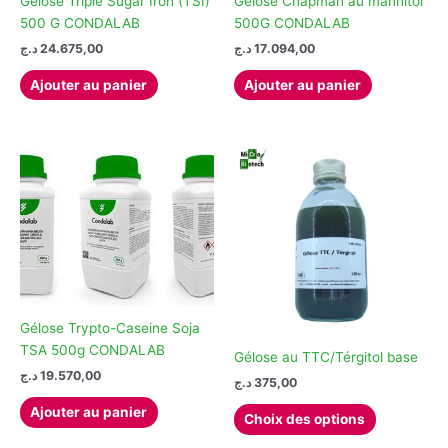
Gélose Triple Sugar Iron (TSI)
Gélose Chapman au mannitol
500 G CONDALAB
500G CONDALAB
د.ج
24.675,00
د.ج
17.094,00
Ajouter au panier
Ajouter au panier
Gélose Trypto-Caseine Soja
TSA 500g CONDALAB
Gélose au TTC/Térgitol base
د.ج
19.570,00
د.ج
375,00
Ce
Ajouter au panier
Choix des options
produit