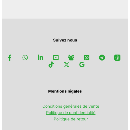
être
du
choisies
produit
sur
la
page
du
produit
Suivez nous
Mentions légales
Conditions générales de vente
Politique de confidentialité
Politique de retour