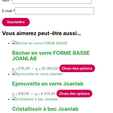
Nom
*
E-mail
*
Vous aimerez peut-être aussi…
Bécher en verre FORME BASSE
JOANLAB
Plage
Ce
د.ج
270,00
–
د.ج
20.700,00
Choix des options
de
produit
prix :
a
Eprouvette en verre Joanlab
270,00 د.ج
plusieurs
à
variations.
Plage
Ce
د.ج
518,00
–
د.ج
4.313,00
Choix des options
20.700,00 د.ج
Les
de
produit
options
prix :
a
peuvent
Cristallisoir à bec Joanlab
518,00 د.ج
plusieurs
être