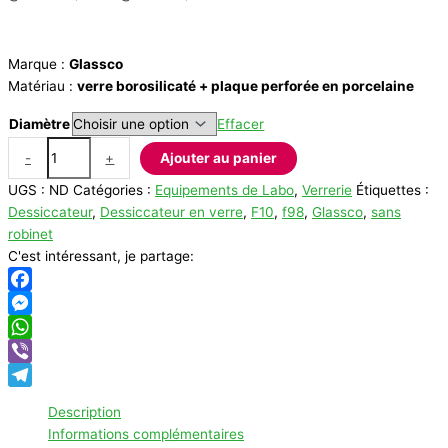
de
prix :
18.332,00 د.ج
Marque :
Glassco
à
Matériau :
verre borosilicaté + plaque perforée en porcelaine
37.128,00 د.ج
Diamètre
Effacer
quantité
-
+
Ajouter au panier
de
UGS :
ND
Catégories :
Equipements de Labo
,
Verrerie
Étiquettes :
Dessiccateur
Dessiccateur
,
Dessiccateur en verre
,
F10
,
f98
,
Glassco
,
sans
en
robinet
verre
C'est intéressant, je partage:
Glassco
Facebook
Messenger
WhatsApp
Viber
Telegram
Description
Informations complémentaires