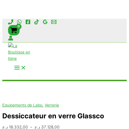
Aller
au
contenu
Rechercher
Equipements de Labo
,
Verrerie
Dessiccateur en verre Glassco
Plage
د.ج
18.332,00
–
د.ج
37.128,00