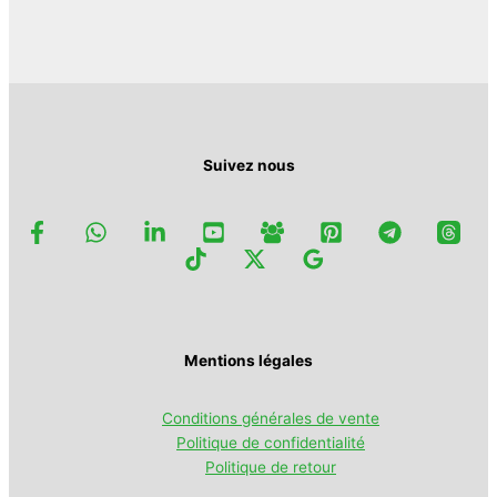
page
être
du
choisies
produit
sur
la
page
du
produit
Suivez nous
Mentions légales
Conditions générales de vente
Politique de confidentialité
Politique de retour