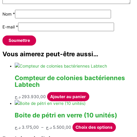
Nom
*
E-mail
*
Vous aimerez peut-être aussi…
Compteur de colonies bactériennes
Labtech
د.ج
293.930,00
Ajouter au panier
Boite de pétri en verre (10 unités)
Plage
Ce
د.ج
3.175,00
–
د.ج
5.500,00
Choix des options
de
produit