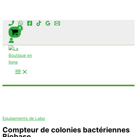
Aller
au
contenu
Rechercher
Equipements de Labo
Compteur de colonies bactériennes
Biobase