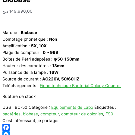
د.ج
149.990,00
Marque :
Biobase
Comptage phonétique :
Non
Amplification :
5X, 10X
Plage de compteur :
0 ~ 999
Boîtes de Pétri adaptées :
φ50-150mm
Hauteur des caractères :
13mm
Puissance de la lampe :
16W
Source de courant :
AC220V, 50/60HZ
Téléchargements :
Fiche technique Bacterial Colony Counter
Rupture de stock
UGS :
BC-50
Catégorie :
Equipements de Labo
Étiquettes :
bactéries
,
biobase
,
compteur
,
compteur de colonies
,
F90
C'est intéressant, je partage:
Facebook