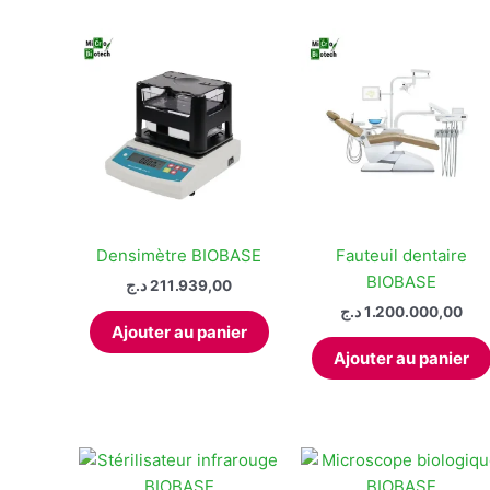
plus
récent
au
plus
ancien
Densimètre BIOBASE
Fauteuil dentaire
BIOBASE
د.ج
211.939,00
د.ج
1.200.000,00
Ajouter au panier
Ajouter au panier