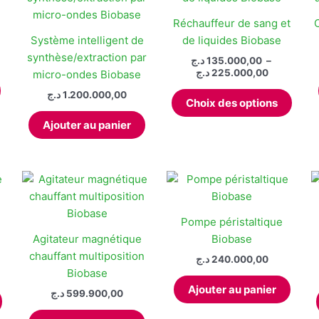
Les
page
options
Réchauffeur de sang et
du
peuvent
Système intelligent de
de liquides Biobase
produ
être
synthèse/extraction par
د.ج
135.000,00
–
choisies
Plage
د.ج
225.000,00
micro-ondes Biobase
de
sur
Ce
د.ج
1.200.000,00
prix :
la
Choix des options
produ
135.000,00 ج
page
à
Ajouter au panier
a
du
plusi
produit
varia
Les
optio
peuv
Pompe péristaltique
être
Agitateur magnétique
Biobase
chois
chauffant multiposition
د.ج
240.000,00
sur
e
Biobase
la
Ajouter au panier
Ce
د.ج
599.900,00
page
produit
,00 د.ج
du