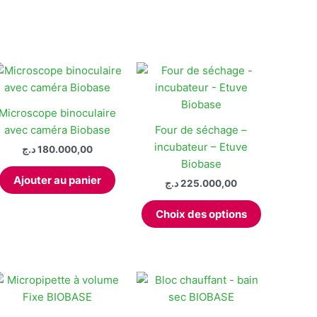
a
it
320.000,00 د.ج
plusieurs
variations.
Les
options
peuvent
être
Microscope binoculaire
choisies
avec caméra Biobase
Four de séchage –
sur
incubateur – Etuve
د.ج
180.000,00
la
Biobase
page
Ajouter au panier
د.ج
225.000,00
du
Ce
produit
Choix des options
produit
a
plusieurs
variations.
Les
options