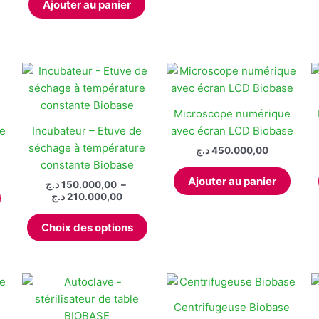
Ajouter au panier
a
produ
52.500,00 د.ج
plusieurs
variations.
Les
options
peuvent
être
Microscope numérique
choisies
re
Incubateur – Etuve de
avec écran LCD Biobase
sur
séchage à température
د.ج
450.000,00
la
constante Biobase
page
Ajouter au panier
د.ج
150.000,00
–
du
Plage
د.ج
210.000,00
de
produit
Ce
prix :
Choix des options
produit
150.000,00 د.ج
à
a
210.000,00 د.ج
plusieurs
variations.
Les
Centrifugeuse Biobase
options