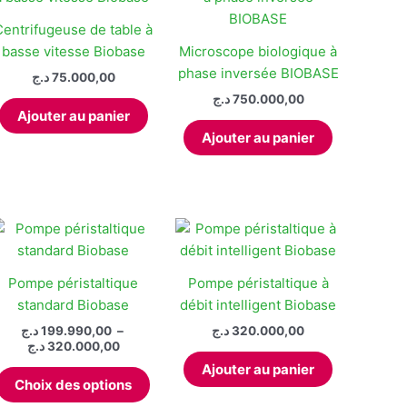
Centrifugeuse de table à
basse vitesse Biobase
Microscope biologique à
it
phase inversée BIOBASE
د.ج
75.000,00
د.ج
750.000,00
Ajouter au panier
Ajouter au panier
it
د.
225.000,00 د.ج
eurs
tions.
ns
ent
Pompe péristaltique
Pompe péristaltique à
standard Biobase
débit intelligent Biobase
ies
د.ج
199.990,00
–
د.ج
320.000,00
Plage
د.ج
320.000,00
de
Ajouter au panier
Ce
prix :
Choix des options
produit
199.990,00 د.ج
à