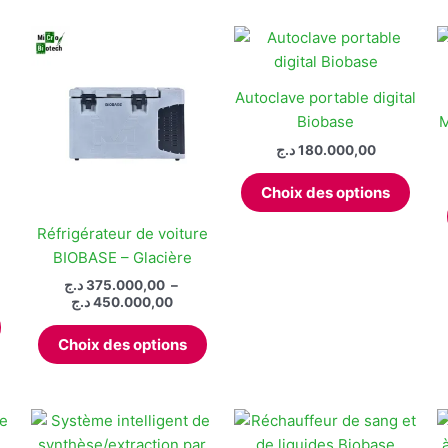
Autoclave portable digital
Biobase
M
د.ج
180.000,00
Ce
Choix des options
produ
a
Réfrigérateur de voiture
plusi
BIOBASE – Glacière
varia
د.ج
375.000,00
–
Les
Plage
د.ج
450.000,00
de
optio
Ce
prix :
peuv
Choix des options
produit
375.000,00 د.ج
être
à
a
450.000,00 د.ج
chois
plusieurs
sur
variations.
la