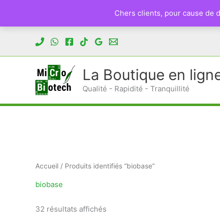
Chers clients, pour cause de
Aller
au
contenu
La Boutique en lign
Qualité - Rapidité - Tranquillité
Accueil
/ Produits identifiés “biobase”
biobase
Trié
32 résultats affichés
du