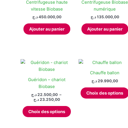
Centrifugeuse haute
Centrifugeuse Biobas
vitesse Biobase
numérique
د.ج
450.000,00
د.ج
135.000,00
Ajouter au panier
Ajouter au panier
Chauffe ballon
Guéridon – chariot
د.ج
29.990,00
Biobase
Choix des options
د.ج
22.500,00
–
Plage
د.ج
23.250,00
de
Ce
prix :
Choix des options
produit
22.500,00 د.ج
à
a
23.250,00 د.ج
plusieurs