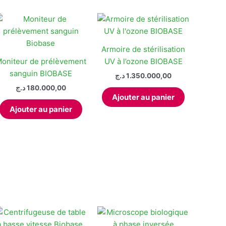
Armoire de stérilisation
oniteur de prélèvement
UV à l’ozone BIOBASE
sanguin BIOBASE
د.ج
1.350.000,00
د.ج
180.000,00
Ajouter au panier
it
Ajouter au panier
eurs
tions.
ns
ent
ies