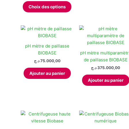
Ce
prix :
Choix des options
produit
180.000,00 د.ج
à
a
299.900,00 د.ج
plusieurs
variations.
Les
options
pH mètre de paillasse
peuvent
BIOBASE
pH mètre multiparamèt
être
de paillasse BIOBASE
د.ج
75.000,00
choisies
د.ج
375.000,00
sur
Ajouter au panier
la
Ajouter au panier
page
du
produit