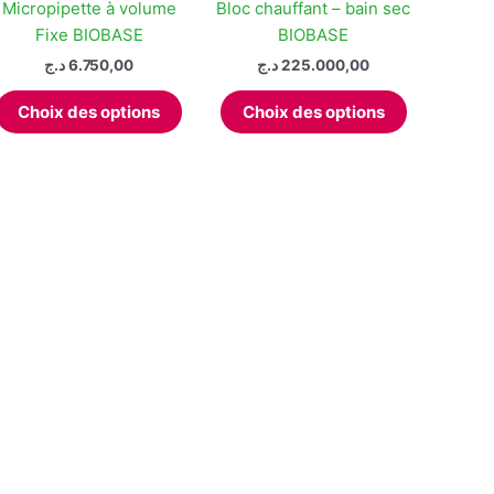
peuvent
Micropipette à volume
Bloc chauffant – bain sec
être
Fixe BIOBASE
BIOBASE
choisies
د.ج
6.750,00
د.ج
225.000,00
sur
Ce
Ce
la
Choix des options
Choix des options
produit
produit
page
a
a
du
plusieurs
plusieurs
produit
variations.
variations.
Les
Les
options
options
peuvent
peuvent
être
être
choisies
choisies
sur
sur
la
la
page
page
du
du
produit
produit