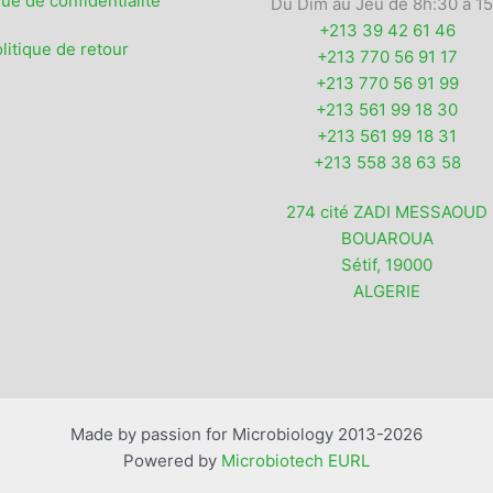
que de confidentialité
Du Dim au Jeu de 8h:30 à 1
+213 39 42 61 46
litique de retour
+213 770 56 91 17
+213 770 56 91 99
+213 561 99 18 30
+213 561 99 18 31
+213 558 38 63 58
274 cité ZADI MESSAOUD
BOUAROUA
Sétif
,
19000
ALGERIE
Made by passion for Microbiology 2013-2026
Powered by
Microbiotech EURL