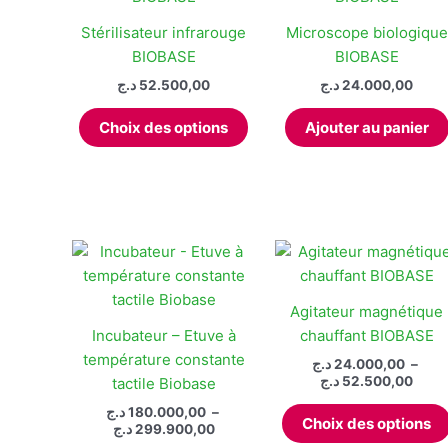
Stérilisateur infrarouge
Microscope biologique
BIOBASE
BIOBASE
د.ج
52.500,00
د.ج
24.000,00
Ce
Choix des options
Ajouter au panier
produit
a
plusieurs
variations.
Les
options
peuvent
être
Agitateur magnétique
choisies
Incubateur – Etuve à
chauffant BIOBASE
sur
température constante
د.ج
24.000,00
–
la
Plag
د.ج
52.500,00
tactile Biobase
de
page
د.ج
180.000,00
–
prix :
du
Choix des options
Plage
د.ج
299.900,00
24.000
de
produit
à