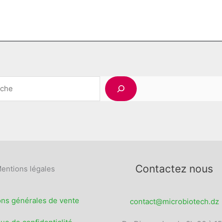
options
produit
peuvent
être
choisies
sur
la
page
Rechercher
du
produit
Contactez nous
entions légales
ons générales de vente
contact@microbiotech.dz