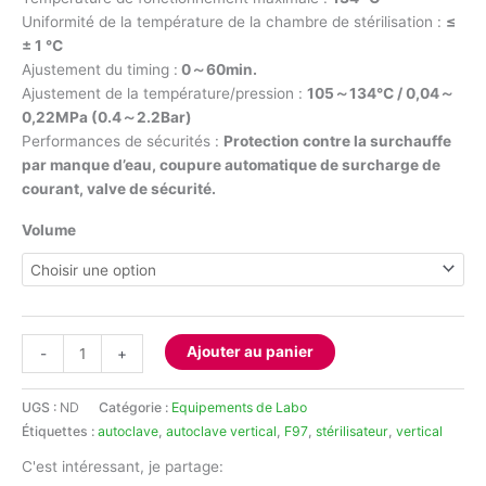
Uniformité de la température de la chambre de stérilisation :
≤
± 1 ℃
Ajustement du timing :
0～60min.
Ajustement de la température/pression :
105～134℃ / 0,04～
0,22MPa (0.4～2.2Bar)
Performances de sécurités :
Protection contre la surchauffe
par manque d’eau, coupure automatique de surcharge de
courant, valve de
sécurité.
Volume
quantité
Ajouter au panier
-
+
de
Autoclave
UGS :
ND
Catégorie :
Equipements de Labo
vertical
Étiquettes :
autoclave
,
autoclave vertical
,
F97
,
stérilisateur
,
vertical
C'est intéressant, je partage: