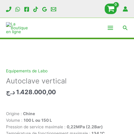
Aller
au
contenu
Rech
Equipements de Labo
Autoclave vertical
د.ج
1.428.000,00
Origine :
Chine
Volume :
100 L ou 150 L
Pression de service maximale :
0,22MPa (2.2Bar)
Température de fonctionnement maximale :
134 ℃