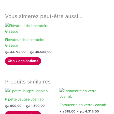
Vous aimerez peut-être aussi…
Élévateur de laboratoire
Glassco
Plage
د.ج
33.772,00
–
د.ج
49.088,00
de
Ce
prix :
Choix des options
produit
33.772,00 د.ج
à
a
49.088,00 د.ج
plusieurs
variations.
Produits similaires
Les
options
peuvent
Pipette Jaugée Joanlab
être
Eprouvette en verre Joanlab
Plage
د.ج
600,00
–
د.ج
1.500,00
choisies
de
Plage
د.ج
518,00
–
د.ج
4.313,00
Ce
prix :
sur