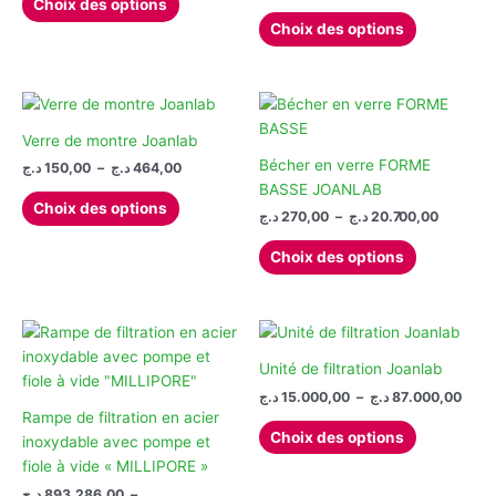
Choix des options
de
produit
Ce
600,00 د.ج
prix :
la
Choix des options
à
a
produit
518,00 د.ج
page
1.500,00 د.ج
à
plusieurs
a
du
4.
variations.
plusieurs
produit
Les
variations.
options
Les
Verre de montre Joanlab
peuvent
options
Bécher en verre FORME
Plage
د.ج
150,00
–
د.ج
464,00
de
être
peuvent
BASSE JOANLAB
Ce
prix :
Choix des options
choisies
être
Plage
د.ج
270,00
–
د.ج
20.700,00
produit
150,00 د.ج
de
sur
choisies
à
a
Ce
prix :
464,00 د.ج
Choix des options
la
sur
plusieurs
produit
270,00 د.ج
page
la
à
variations.
a
du
page
Les
plusieurs
produit
du
options
variations.
produit
peuvent
Les
Unité de filtration Joanlab
être
options
Plag
د.ج
15.000,00
–
د.ج
87.000,00
de
choisies
peuvent
Rampe de filtration en acier
Ce
prix :
Choix des options
sur
être
inoxydable avec pompe et
produit
15.000
la
choisies
fiole à vide « MILLIPORE »
à
a
page
sur
د.ج
893.286,00
–