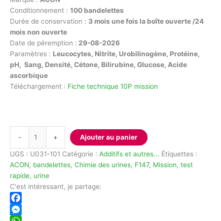
Conditionnement :
100 bandelettes
Durée de conservation :
3 mois une fois la boîte ouverte /24
mois non ouverte
Date de péremption :
29-08-2026
Paramètres :
Leucocytes, Nitrite, Urobilinogène, Protéine,
pH,
Sang, Densité, Cétone, Bilirubine, Glucose, Acide
ascorbique
Téléchargement :
Fiche technique 10P mission
quantité
-
+
Ajouter au panier
de
Bandelettes
UGS :
U031-101
Catégorie :
Additifs et autres...
Étiquettes :
d'analyse
ACON
,
bandelettes
,
Chimie des urines
,
F147
,
Mission
,
test
d'urine
rapide
,
urine
ACON
C'est intéressant, je partage:
Mission
Facebook