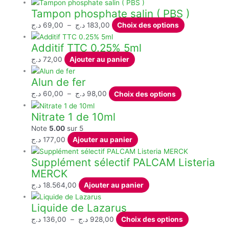
sur
peuvent
Tampon phosphate salin ( PBS )
la
être
page
choisies
Plage
Ce
د.ج
69,00
–
د.ج
183,00
Choix des options
du
sur
de
produit
Additif TTC 0.25% 5ml
produit
la
prix :
a
page
69,00 د.ج
plusieurs
د.ج
72,00
Ajouter au panier
du
à
variations.
Alun de fer
produit
183,00 د.ج
Les
options
Plage
Ce
د.ج
60,00
–
د.ج
98,00
Choix des options
peuvent
de
produit
Nitrate 1 de 10ml
être
prix :
a
choisies
60,00 د.ج
plusieurs
Note
5.00
sur 5
sur
à
variations.
د.ج
177,00
Ajouter au panier
la
98,00 د.ج
Les
page
Supplément sélectif PALCAM Listeria
options
du
MERCK
peuvent
produit
être
د.ج
18.564,00
Ajouter au panier
choisies
Liquide de Lazarus
sur
la
Plage
Ce
د.ج
136,00
–
د.ج
928,00
Choix des options
page