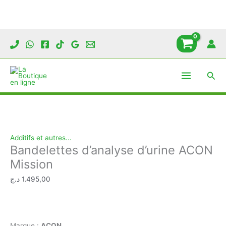
Aller
au
contenu
Rech
Additifs et autres...
Bandelettes d’analyse d’urine ACON
Mission
د.ج
1.495,00
Marque :
ACON