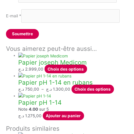
E-mail
*
Vous aimerez peut-être aussi…
Papier joseph Medicom
Ce
د.ج
2.999,00
Choix des options
produit
Papier pH 1-14 en rubans
a
plusieurs
Plage
Ce
د.ج
750,00
–
د.ج
1.300,00
Choix des options
variations.
de
produit
Papier pH 1-14
Les
prix :
a
options
750,00 د.ج
plusieurs
Note
4.00
sur 5
peuvent
à
variations.
د.ج
1.275,00
Ajouter au panier
être
1.300,00 د.ج
Les
Produits similaires
choisies
options