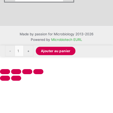
Made by passion for Microbiology 2013-2026
Powered by
Microbiotech EURL
quantité
-
+
Ajouter au panier
de
Bandelettes
d'analyse
d'urine
ACON
Mission