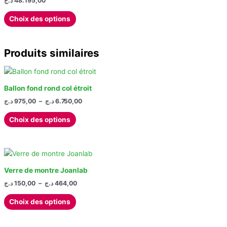
د.ج
48.195,00
Ce
Choix des options
produit
a
plusieurs
Produits similaires
variations.
Les
options
Ballon fond rond col étroit
peuvent
Plage
د.ج
975,00
–
د.ج
6.750,00
être
de
choisies
Ce
prix :
Choix des options
sur
produit
975,00 د.ج
à
la
a
6.750,00 د.ج
page
plusieurs
du
variations.
produit
Les
Verre de montre Joanlab
options
Plage
د.ج
150,00
–
د.ج
464,00
de
peuvent
Ce
prix :
Choix des options
être
produit
150,00 د.ج
choisies
à
a
464,00 د.ج
sur