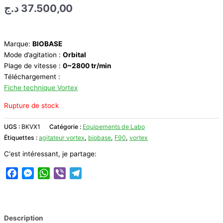
د.ج
37.500,00
Marque:
BIOBASE
Mode d’agitation :
Orbital
Plage de vitesse :
0~2800 tr/min
Téléchargement :
Fiche technique Vortex
Rupture de stock
UGS :
BKVX1
Catégorie :
Equipements de Labo
Étiquettes :
agitateur vortex
,
biobase
,
F90
,
vortex
C'est intéressant, je partage:
Facebook
Messenger
WhatsApp
Viber
Telegram
Description