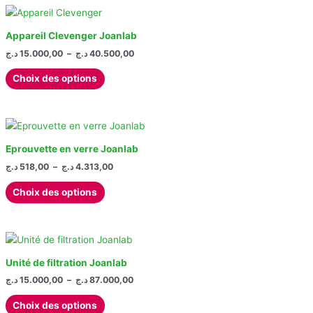
plusieurs
la
variations.
page
Les
Appareil Clevenger Joanlab
du
options
Plage
د.ج
15.000,00
–
د.ج
40.500,00
produit
de
peuvent
Ce
prix :
Choix des options
être
produit
15.000,00 د.ج
choisies
à
a
40.500,00 د.ج
sur
plusieurs
la
variations.
page
Les
Eprouvette en verre Joanlab
du
options
Plage
د.ج
518,00
–
د.ج
4.313,00
produit
de
peuvent
Ce
prix :
Choix des options
être
produit
518,00 د.ج
choisies
à
a
4.313,00 د.ج
sur
plusieurs
la
variations.
page
Les
Unité de filtration Joanlab
du
options
Plage
د.ج
15.000,00
–
د.ج
87.000,00
produit
de
peuvent
Ce
prix :
Choix des options
être
produit
15.000,00 د.ج