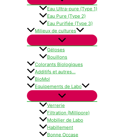
Eau Ultra-pure (Type 1)
Eau Pure (Type 2)
Eau Purifiée (Type 3)
Milieux de cultures
Géloses
Bouillons
Colorants Biologiques
Additifs et autres…
BioMol
Equipements de Labo
Verrerie
Filtration (Millipore)
Mobilier de Labo
Habillement
Bonne Occase