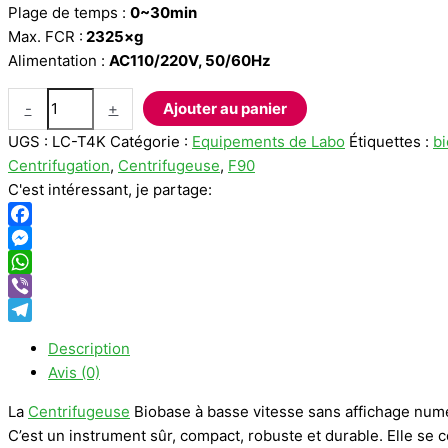
Plage de temps :
0~30min
Max. FCR :
2325×g
Alimentation :
AC110/220V, 50/60Hz
quantité
-
+
Ajouter au panier
de
UGS :
LC-T4K
Catégorie :
Equipements de Labo
Étiquettes :
b
Centrifugeuse
Centrifugation
,
Centrifugeuse
,
F90
Biobase
C'est intéressant, je partage:
Facebook
Messenger
WhatsApp
Viber
Telegram
Description
Avis (0)
La
Centrifugeuse
Biobase à basse vitesse sans affichage numéri
C’est un instrument sûr, compact, robuste et durable. Elle se