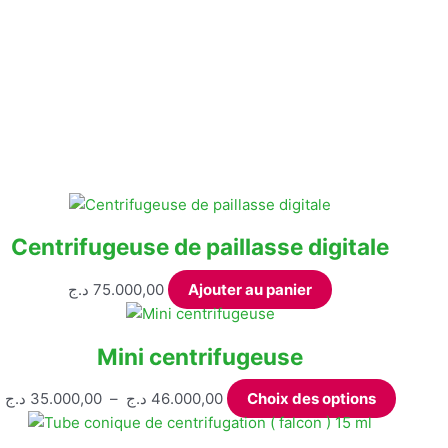
Centrifugeuse de paillasse digitale
د.ج
75.000,00
Ajouter au panier
Mini centrifugeuse
Plage
Ce
د.ج
35.000,00
–
د.ج
46.000,00
Choix des options
de
produit
prix :
a