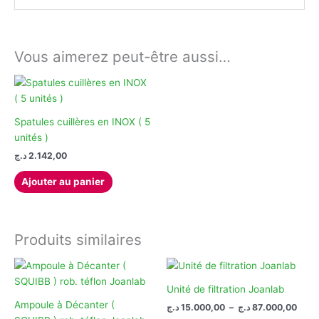
Vous aimerez peut-être aussi…
Spatules cuillères en INOX ( 5
unités )
د.ج
2.142,00
Ajouter au panier
Produits similaires
Unité de filtration Joanlab
Ampoule à Décanter (
Plag
د.ج
15.000,00
–
د.ج
87.000,00
de