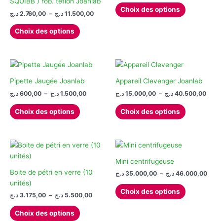
SQUIBB ) rob. téflon Joanlab
Ce
prix :
Choix des options
Plage
د.ج
2.760,00
–
د.ج
11.500,00
produit
15.000
de
à
Ce
a
prix :
Choix des options
produit
plusieurs
2.760,00 د.ج
à
a
variations.
11.500,00 د.ج
plusieurs
Les
variations.
options
Les
peuvent
Pipette Jaugée Joanlab
Appareil Clevenger Joanlab
options
être
Plage
Plag
د.ج
600,00
–
د.ج
1.500,00
د.ج
15.000,00
–
د.ج
40.500,00
de
de
peuvent
choisies
Ce
Ce
prix :
prix :
Choix des options
Choix des options
être
sur
produit
produit
15.000
600,00 د.ج
choisies
la
à
à
a
a
1.500,00 د.ج
sur
page
plusieurs
plusieurs
la
du
variations.
variations.
page
produit
Les
Les
Mini centrifugeuse
du
options
options
Boite de pétri en verre (10
Plag
د.ج
35.000,00
–
د.ج
46.000,00
produit
de
peuvent
peuvent
unités)
Ce
prix 
Choix des options
être
être
Plage
د.ج
3.175,00
–
د.ج
5.500,00
produit
35.00
de
choisies
choisies
à
Ce
a
prix :
Choix des options
sur
sur
produit
plusieurs
3.175,00 د.ج