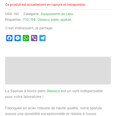
Ce produit est actuellement en rupture et indisponible.
UGS :
ND
Catégorie :
Equipements de Labo
Étiquettes :
F10
,
f98
,
Glassco
,
plate
,
spatule
C'est intéressant, je partage:
Facebook
Messenger
WhatsApp
Viber
Telegram
Description
Informations complémentaires
Avis (0)
La Spatule à bouts plats
Glassco
est un outil indispensable
pour votre laboratoire !
Fabriquée en acier robuste de haute qualité, notre spatule
assure une durabilité exceptionnelle et résiste à l’usure