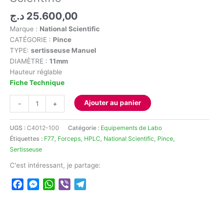
د.ج
25.600,00
Marque :
National Scientific
CATÉGORIE :
Pince
TYPE:
sertisseuse Manuel
DIAMÈTRE :
11mm
Hauteur réglable
Fiche Technique
quantité
Ajouter au panier
-
+
de
Sertisseuse
UGS :
C4012-100
Catégorie :
Equipements de Labo
11mm
Étiquettes :
F77
,
Forceps
,
HPLC
,
National Scientific
,
Pince
,
National
Sertisseuse
Scientific
C'est intéressant, je partage:
Facebook
Messenger
WhatsApp
Viber
Telegram