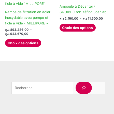
Les
Les
du
options
options
Ampoule à Décanter (
produit
peuvent
peuvent
Rampe de filtration en acier
SQUIBB ) rob. téflon Joanlab
être
être
inoxydable avec pompe et
Plage
د.ج
2.760,00
–
د.ج
11.500,00
de
choisies
choisies
fiole à vide « MILLIPORE »
Ce
prix :
Choix des options
sur
sur
د.ج
893.286,00
–
produit
2.760,00 
Plage
la
la
د.ج
943.670,00
à
a
de
page
page
Ce
plusieurs
prix :
Choix des options
du
du
produit
893.286,00 د.ج
variations.
à
produit
produit
a
Les
943.670,00 د.ج
plusieurs
options
variations.
peuvent
Les
être
options
choisies
peuvent
sur
Rechercher
être
la
choisies
page
sur
du
la
produit
page
du