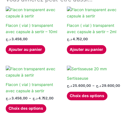
Flacon ( vial ) transparent
Flacon ( vial ) transparent
avec capsule à sertir – 10ml
avec capsule à sertir – 2ml
د.ج
3.456,00
د.ج
4.752,00
Ajouter au panier
Ajouter au panier
Sertisseuse
Flacon ( vial ) transparent
Plag
د.ج
25.600,00
–
د.ج
29.600,00
de
avec capsule à sertir
Ce
prix 
Choix des options
Plage
د.ج
3.456,00
–
د.ج
4.752,00
produit
25.60
de
à
Ce
a
prix :
Choix des options
produit
plusieurs
3.456,00 د.ج
à
a
variations.
4.752,00 د.ج
plusieurs
Les