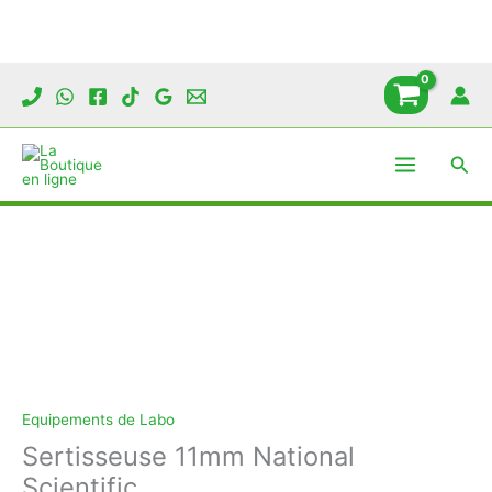
Sertisseuse
11mm
National
Aller
Scientific
au
contenu
Rech
Equipements de Labo
Sertisseuse 11mm National
Scientific