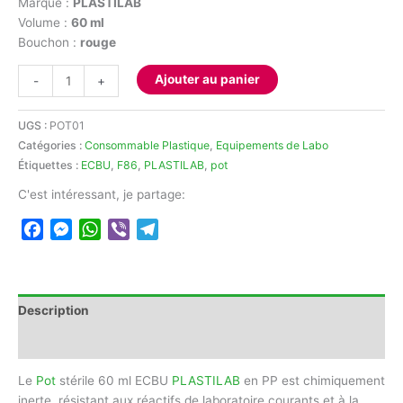
Marque :
PLASTILAB
16,00 د.ج.
19,00 د.ج.
Volume :
60 ml
Bouchon :
rouge
quantité
Ajouter au panier
-
+
de
Pot
UGS :
POT01
stérile
Catégories :
Consommable Plastique
,
Equipements de Labo
60
Étiquettes :
ECBU
,
F86
,
PLASTILAB
,
pot
ml
ECBU
C'est intéressant, je partage:
PLASTILAB
Facebook
Messenger
WhatsApp
Viber
Telegram
Description
Avis (0)
Le
Pot
stérile 60 ml ECBU
PLASTILAB
en PP est chimiquement
inerte, résistant aux réactifs de laboratoire courants et à la