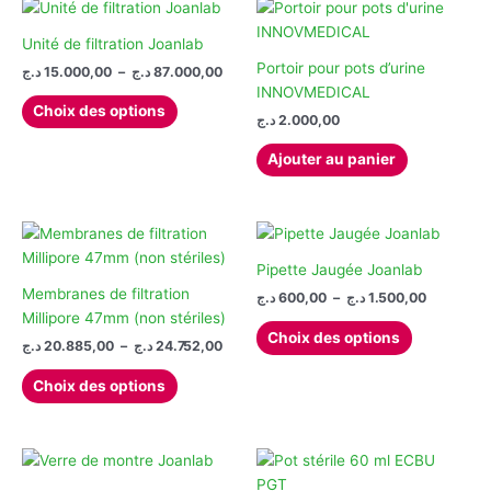
options
être
peuvent
choisies
Unité de filtration Joanlab
être
sur
Portoir pour pots d’urine
Plage
د.ج
15.000,00
–
د.ج
87.000,00
choisies
la
de
INNOVMEDICAL
Ce
prix :
sur
page
Choix des options
د.ج
2.000,00
produit
15.000,00 د.ج
la
du
à
a
page
produit
87.000,00 د.ج
Ajouter au panier
plusieurs
du
variations.
produit
Les
options
peuvent
Pipette Jaugée Joanlab
être
Membranes de filtration
Plage
د.ج
600,00
–
د.ج
1.500,00
de
choisies
Millipore 47mm (non stériles)
Ce
prix :
Choix des options
sur
Plage
د.ج
20.885,00
–
د.ج
24.752,00
produit
600,00 د.ج
de
la
à
Ce
a
prix :
1.
Choix des options
page
produit
plusieurs
20.885,00 د.ج
du
à
a
variations.
24.752,00 د.ج
produit
plusieurs
Les
variations.
options