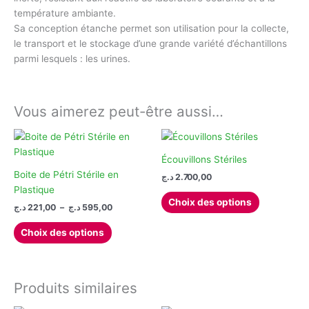
température ambiante.
Sa conception étanche permet son utilisation pour la collecte,
le transport et le stockage d’une grande variété d’échantillons
parmi lesquels : les urines.
Vous aimerez peut-être aussi…
Écouvillons Stériles
Boite de Pétri Stérile en
د.ج
2.700,00
Plastique
Ce
Choix des options
Plage
د.ج
221,00
–
د.ج
595,00
produit
de
Ce
a
prix :
Choix des options
produit
plusieurs
221,00 د.ج
à
a
variations.
595,00 د.ج
plusieurs
Les
variations.
options
Produits similaires
Les
peuvent