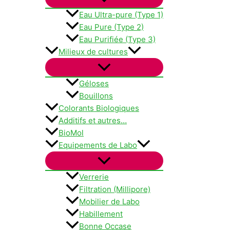
Eau Ultra-pure (Type 1)
Eau Pure (Type 2)
Eau Purifiée (Type 3)
Milieux de cultures
Géloses
Bouillons
Colorants Biologiques
Additifs et autres…
BioMol
Equipements de Labo
Verrerie
Filtration (Millipore)
Mobilier de Labo
Habillement
Bonne Occase