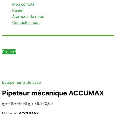
Mon compte
Panier
À propos de nous
Contactez nous
Rechercher
Promo !
Equipements de Labo
Pipeteur mécanique ACCUMAX
Le
Le
د.ج
42.840,00
د.ج
39.270,00
prix
prix
Marque :
ACCUMAX