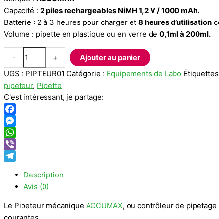
initial
actuel
Capacité :
2 piles rechargeables NiMH 1,2 V / 1000 mAh.
était :
est :
Batterie : 2 à 3 heures pour charger et
8 heures d’utilisation
c
39.270,00 د.ج.
42.840,00 د.ج.
Volume : pipette en plastique ou en verre de
0,1ml à 200ml.
quantité
-
+
Ajouter au panier
de
UGS :
PIPTEUR01
Catégorie :
Equipements de Labo
Étiquettes
Pipeteur
pipeteur
,
Pipette
mécanique
C'est intéressant, je partage:
ACCUMAX
Facebook
Messenger
WhatsApp
Viber
Telegram
Description
Avis (0)
Le Pipeteur mécanique
ACCUMAX
, ou contrôleur de pipetage
courantes.