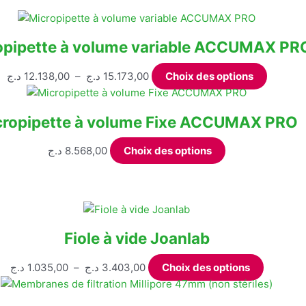
opipette à volume variable ACCUMAX PR
Plage
Ce
د.ج
12.138,00
–
د.ج
15.173,00
Choix des options
de
produit
prix :
a
cropipette à volume Fixe ACCUMAX PRO
12.138,00 د.ج
plusieu
à
variatio
Ce
د.ج
8.568,00
Choix des options
15.173,00 د.ج
Les
produit
options
a
peuvent
plusieurs
être
variations.
choisie
Les
Fiole à vide Joanlab
sur
options
la
peuvent
Plage
Ce
د.ج
1.035,00
–
د.ج
3.403,00
Choix des options
page
être
de
produit
du
choisies
prix :
a
produit