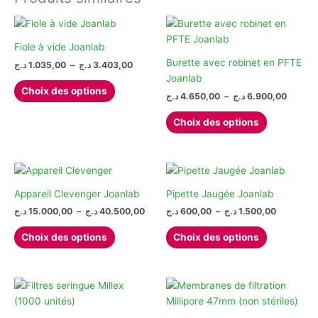
produit
Fiole à vide Joanlab
Burette avec robinet en PFTE
Plage
د.ج
1.035,00
–
د.ج
3.403,00
de
Joanlab
Ce
prix :
Choix des options
Plage
د.ج
4.650,00
–
د.ج
6.900,00
produit
1.035,00 د.ج
de
à
a
Ce
prix :
3.403,00 د.ج
Choix des options
plusieurs
produit
4.650,00 
à
variations.
a
Les
plusieurs
options
variations.
peuvent
Les
Appareil Clevenger Joanlab
Pipette Jaugée Joanlab
être
options
Plage
Plage
د.ج
15.000,00
–
د.ج
40.500,00
د.ج
600,00
–
د.ج
1.500,00
de
de
choisies
peuvent
Ce
Ce
prix :
prix :
Choix des options
Choix des options
sur
être
produit
produit
600,00 د.ج
15.000,00 د.ج
la
choisies
à
à
a
a
1.
40.500,00 د.ج
page
sur
plusieurs
plusieurs
du
la
variations.
variations.
produit
page
Les
Les
du