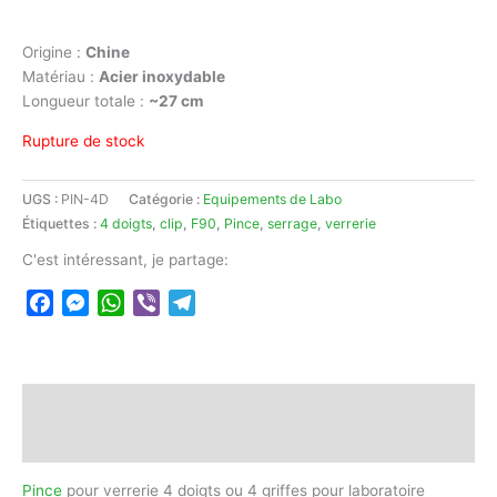
Origine :
Chine
Matériau :
Acier inoxydable
Longueur totale :
~27 cm
Rupture de stock
UGS :
PIN-4D
Catégorie :
Equipements de Labo
Étiquettes :
4 doigts
,
clip
,
F90
,
Pince
,
serrage
,
verrerie
C'est intéressant, je partage:
Facebook
Messenger
WhatsApp
Viber
Telegram
Description
Avis (0)
Pince
pour verrerie 4 doigts ou 4 griffes pour laboratoire