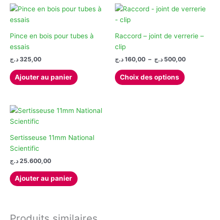
Pince en bois pour tubes à
Raccord – joint de verrerie –
essais
clip
Plage
د.ج
325,00
د.ج
160,00
–
د.ج
500,00
de
Ce
prix :
Ajouter au panier
Choix des options
produit
160,00 د.ج
à
a
500,00 د.ج
plusieurs
variations.
Les
options
Sertisseuse 11mm National
peuvent
Scientific
être
د.ج
25.600,00
choisies
Ajouter au panier
sur
la
page
du
Produits similaires