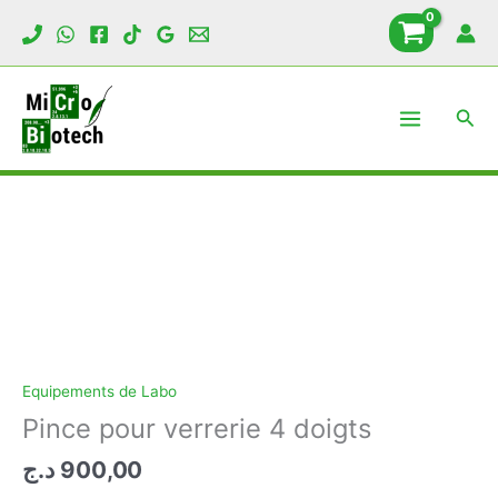
Aller
au
contenu
Rech
Equipements de Labo
Pince pour verrerie 4 doigts
د.ج
900,00