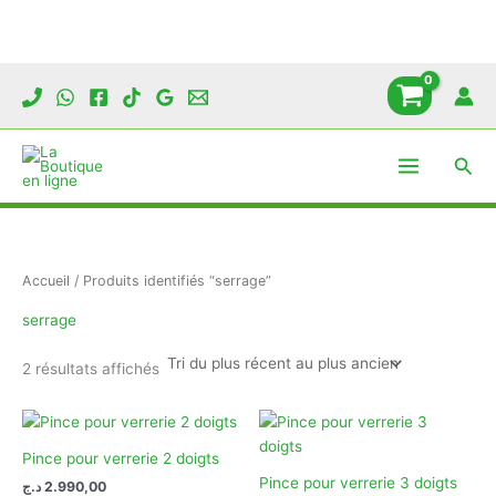
Aller
au
contenu
Rech
Accueil
/ Produits identifiés “serrage”
serrage
Trié
2 résultats affichés
du
plus
récent
au
plus
ancien
Pince pour verrerie 2 doigts
Pince pour verrerie 3 doigts
د.ج
2.990,00