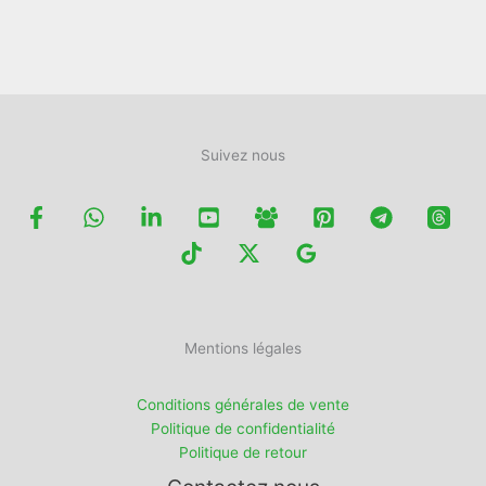
la
page
page
du
du
produit
produit
Suivez nous
Mentions légales
Conditions générales de vente
Politique de confidentialité
Politique de retour