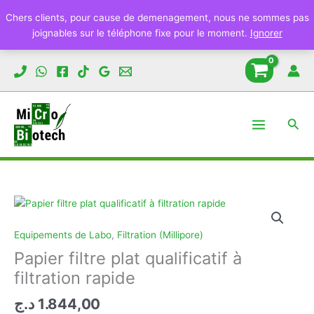
Chers clients, pour cause de demenagement, nous ne sommes pas
joignables sur le téléphone fixe pour le moment.
Ignorer
Aller
au
contenu
Rech
Equipements de Labo
,
Filtration (Millipore)
Papier filtre plat qualificatif à
filtration rapide
د.ج
1.844,00