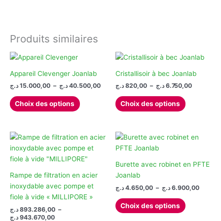
Produits similaires
Appareil Clevenger Joanlab
Cristallisoir à bec Joanlab
Plage
Plage
د.ج
15.000,00
–
د.ج
40.500,00
د.ج
820,00
–
د.ج
6.750,00
de
de
Ce
Ce
prix :
prix :
Choix des options
Choix des options
produit
produit
820,00 د.ج
15.000,00 د.ج
à
à
a
a
6
40.500,00 د.ج
plusieurs
plusieurs
variations.
variations.
Les
Les
options
options
Burette avec robinet en PFTE
peuvent
peuvent
Rampe de filtration en acier
Joanlab
être
être
inoxydable avec pompe et
Plage
د.ج
4.650,00
–
د.ج
6.900,00
de
choisies
choisies
fiole à vide « MILLIPORE »
Ce
prix :
Choix des options
sur
sur
د.ج
893.286,00
–
produit
4.650,00 
Plage
la
la
د.ج
943.670,00
à