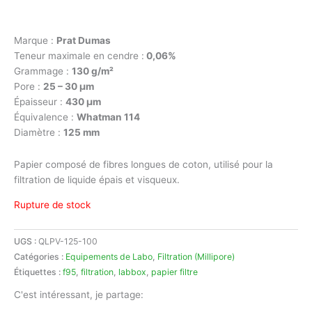
Marque :
Prat Dumas
Teneur maximale en cendre :
0,06%
Grammage :
130 g/m²
Pore :
25 – 30 μm
Épaisseur :
430 μm
Équivalence :
Whatman 114
Diamètre :
125 mm
Papier composé de fibres longues de coton, utilisé pour la
filtration de liquide épais et visqueux.
Rupture de stock
UGS :
QLPV-125-100
Catégories :
Equipements de Labo
,
Filtration (Millipore)
Étiquettes :
f95
,
filtration
,
labbox
,
papier filtre
C'est intéressant, je partage: