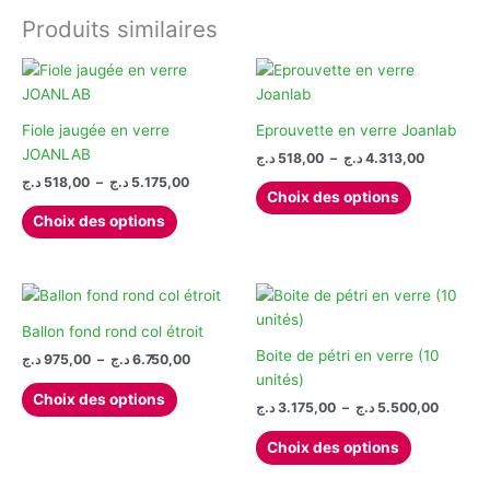
plusieurs
du
variations.
Produits similaires
produit
Les
options
peuvent
être
Fiole jaugée en verre
Eprouvette en verre Joanlab
choisies
JOANLAB
Plage
د.ج
518,00
–
د.ج
4.313,00
sur
de
Plage
د.ج
518,00
–
د.ج
5.175,00
Ce
prix :
la
Choix des options
de
Ce
produit
518,00 د.ج
prix :
page
Choix des options
à
produit
a
518,00 د.ج
du
4.
à
a
plusieurs
produit
5.175,00 د.ج
plusieurs
variations.
variations.
Les
Les
options
Ballon fond rond col étroit
options
peuvent
Boite de pétri en verre (10
Plage
د.ج
975,00
–
د.ج
6.750,00
de
peuvent
être
unités)
Ce
prix :
Choix des options
être
choisies
Plage
د.ج
3.175,00
–
د.ج
5.500,00
produit
975,00 د.ج
de
choisies
sur
à
a
Ce
prix :
6.750,00 د.ج
Choix des options
sur
la
plusieurs
produit
3.175,00 ج
la
page
à
variations.
a