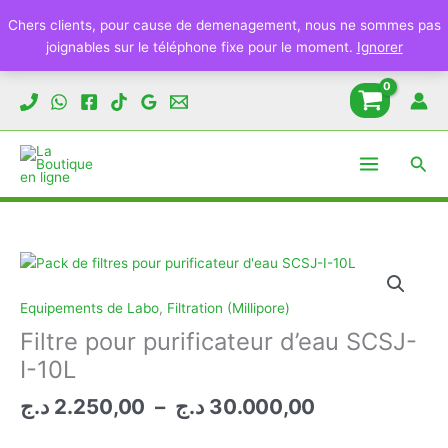
Chers clients, pour cause de demenagement, nous ne sommes pas
joignables sur le téléphone fixe pour le moment.
Ignorer
Aller
au
contenu
Rech
Equipements de Labo
,
Filtration (Millipore)
Filtre pour purificateur d’eau SCSJ-
I-10L
Plage
د.ج
2.250,00
–
د.ج
30.000,00
de