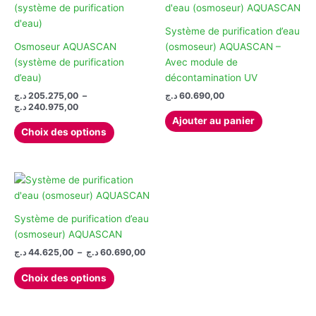
Système de purification d’eau
Osmoseur AQUASCAN
(osmoseur) AQUASCAN –
(système de purification
Avec module de
d’eau)
décontamination UV
د.ج
205.275,00
–
د.ج
60.690,00
Plage
د.ج
240.975,00
de
Ajouter au panier
Ce
prix :
Choix des options
produit
205.275,00 د.ج
à
a
240.975,00 د.ج
plusieurs
variations.
Les
options
Système de purification d’eau
peuvent
(osmoseur) AQUASCAN
être
Plage
د.ج
44.625,00
–
د.ج
60.690,00
de
choisies
Ce
prix :
Choix des options
sur
produit
44.625,00 د.ج
la
à
a
60.690,00 د.ج
page