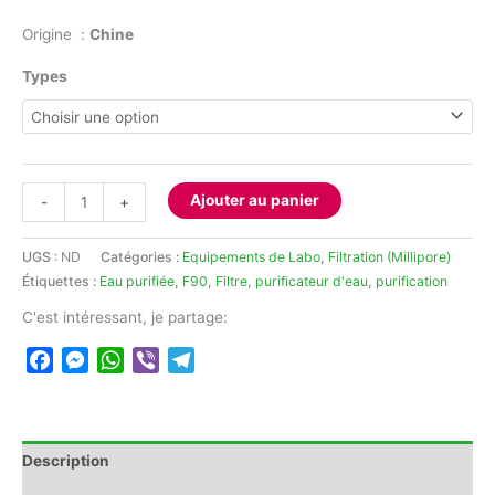
prix :
2.250,00 د.ج
Origine :
Chine
à
30.000,00 
Types
quantité
Ajouter au panier
-
+
de
Filtre
UGS :
ND
Catégories :
Equipements de Labo
,
Filtration (Millipore)
pour
Étiquettes :
Eau purifiée
,
F90
,
Filtre
,
purificateur d'eau
,
purification
purificateur
d'eau
C'est intéressant, je partage:
SCSJ-
Facebook
Messenger
WhatsApp
Viber
Telegram
I-
10L
Description