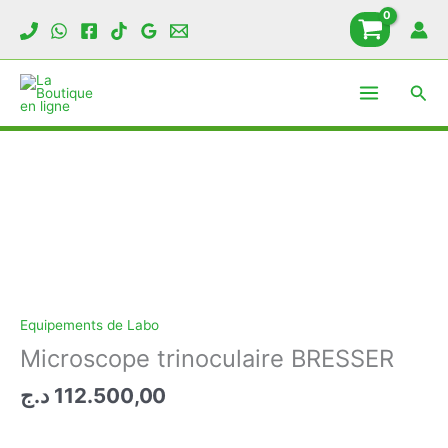
Aller
au
contenu
Rech
Equipements de Labo
Microscope trinoculaire BRESSER
د.ج
112.500,00