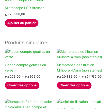
variations.
Les
Microscope LCD Bresser
options
د.ج
75.000,00
peuvent
Ajouter au panier
être
choisies
sur
la
Produits similaires
page
du
produit
Flacon compte gouttes en
Membranes de filtration
verre
Millipore 47mm (non stériles)
Plage
Plag
د.ج
225,00
–
د.ج
925,00
د.ج
20.885,00
–
د.ج
24.752,00
de
de
Ce
Ce
prix :
prix :
Choix des options
Choix des options
produit
produit
20.885
225,00 د.ج
à
à
a
a
925,00 د.ج
plusieurs
plusieurs
variations.
variations.