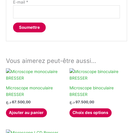
E-mail
*
Vous aimerez peut-être aussi…
Microscope monoculaire
Microscope binoculaire
BRESSER
BRESSER
د.ج
67.500,00
د.ج
97.500,00
Ce
Ajouter au panier
Choix des options
produit
a
plusieurs