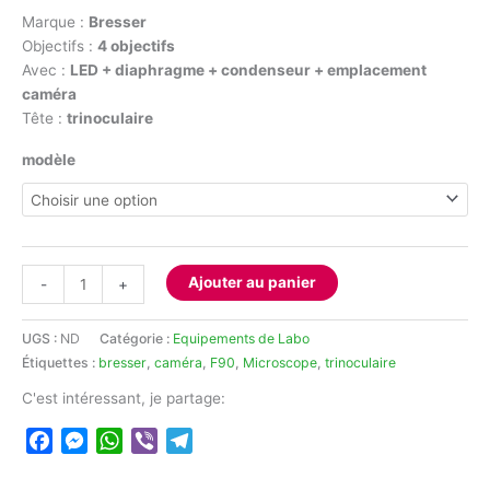
Marque :
Bresser
Objectifs :
4 objectifs
Avec :
LED + diaphragme + condenseur + emplacement
caméra
Tête :
trinoculaire
modèle
quantité
Ajouter au panier
-
+
de
Microscope
UGS :
ND
Catégorie :
Equipements de Labo
trinoculaire
Étiquettes :
bresser
,
caméra
,
F90
,
Microscope
,
trinoculaire
BRESSER
C'est intéressant, je partage:
Facebook
Messenger
WhatsApp
Viber
Telegram