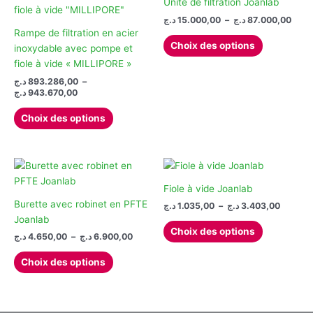
Les
Les
Unité de filtration Joanlab
options
options
Plag
د.ج
15.000,00
–
د.ج
87.000,00
de
peuvent
peuvent
Rampe de filtration en acier
Ce
prix :
Choix des options
être
être
inoxydable avec pompe et
produit
15.000
choisies
choisies
fiole à vide « MILLIPORE »
à
a
sur
sur
د.ج
893.286,00
–
plusieurs
Plage
la
la
د.ج
943.670,00
variations.
de
page
page
Ce
Les
prix :
Choix des options
du
du
produit
893.286,00 د.ج
options
à
produit
produit
a
peuvent
943.670,00 د.ج
plusieurs
être
variations.
choisies
Les
Fiole à vide Joanlab
sur
options
Burette avec robinet en PFTE
Plage
la
د.ج
1.035,00
–
د.ج
3.403,00
de
peuvent
Joanlab
page
Ce
prix :
Choix des options
être
Plage
du
د.ج
4.650,00
–
د.ج
6.900,00
produit
1.035,00 ج
de
choisies
à
produit
Ce
a
prix :
Choix des options
sur
produit
plusieurs
4.650,00 د.ج
la
à
a
variations.
6.900,00 د.ج
page
plusieurs
Les
du