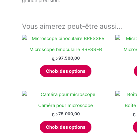
grande précision.
Vous aimerez peut-être aussi…
Microscope binoculaire BRESSER
Micro
د.ج
97.500,00
Ce
Choix des options
produit
a
plusieurs
variations.
Les
Caméra pour microscope
Boîte
options
د.ج
75.000,00
.ج
peuvent
Ce
être
Choix des options
produit
choisies
a