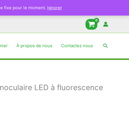
binoculaire
e fixe pour le moment.
Ignorer
LED
à
fluorescence
-
MAGNUS
Recherche
nier
À propos de nous
Contactez nous
noculaire LED à fluorescence