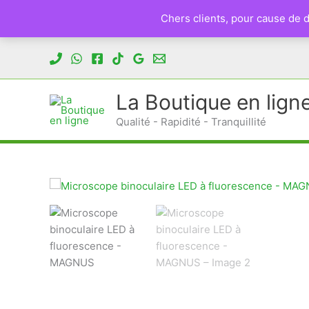
Chers clients, pour cause de
Aller
au
contenu
La Boutique en lign
Qualité - Rapidité - Tranquillité