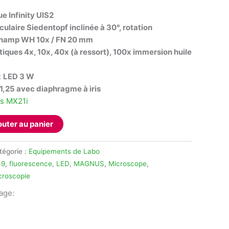
e Infinity UIS2
culaire Siedentopf inclinée à 30°, rotation
hamp WH 10x / FN 20 mm
iques 4x, 10x, 40x (à ressort), 100x immersion huile
:
LED 3 W
1,25 avec diaphragme à iris
s MX21i
outer au panier
tégorie :
Equipements de Labo
49
,
fluorescence
,
LED
,
MAGNUS
,
Microscope
,
croscopie
tage:
legram