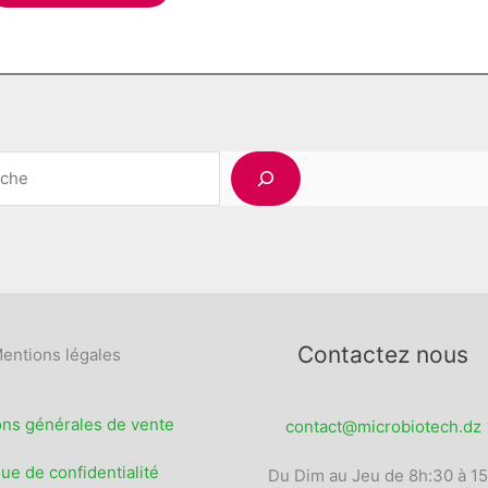
la
à
a
page
925,00 د.ج
plusieurs
du
variations.
produit
Les
options
peuvent
Rechercher
être
choisies
sur
la
page
du
produit
Contactez nous
entions légales
ons générales de vente
contact@microbiotech.dz
que de confidentialité
Du Dim au Jeu de 8h:30 à 1