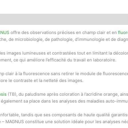
GNUS
offre des observations précises en champ clair et en
fluo
he, de microbiologie, de pathologie, d’immunologie et de diagn
 des images lumineuses et contrastées tout en limitant la décolo
ent, ce qui améliore l’efficacité du travail en laboratoire.
clair à la fluorescence sans retirer le module de fluorescence
iore le contraste et la netteté des images.
sis
(TB), du paludisme après coloration à l’acridine orange, ain
e également sa place dans les analyses des maladies auto-immu
onfortable, tandis que ses composants de haute qualité garanti
e – MAGNUS constitue une solution idéale pour les analyses néc