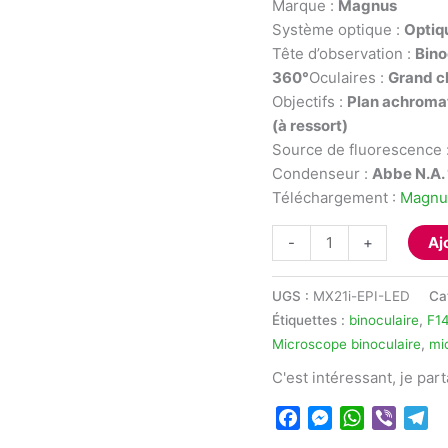
Marque :
Magnus
Système optique :
Optiqu
Tête d’observation :
Bino
360°
Oculaires :
Grand c
Objectifs :
Plan achromat
(à ressort)
Source de fluorescence 
Condenseur :
Abbe N.A. 
Téléchargement :
Magnu
quantité
-
+
Aj
de
Microscope
UGS :
MX21i-EPI-LED
Ca
binoculaire
Étiquettes :
binoculaire
,
F1
LED
Microscope binoculaire
,
mi
à
C'est intéressant, je par
fluorescence
-
Facebook
Messenger
WhatsApp
Viber
Te
MAGNUS