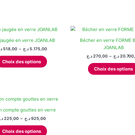
2.142,00 د.ج
plusieurs
variations.
Les
options
peuvent
 jaugée en verre JOANLAB
Bécher en verre FORME 
être
JOANLAB
Plage
د.
518,00
–
د.ج
5.175,00
choisies
de
د.ج
270,00
–
د.ج
20.700
Ce
sur
prix :
Choix des options
produit
518,00 د.ج
la
Choix des options
à
a
page
5.175,00 د.ج
plusieurs
du
variations.
produit
Les
options
peuvent
n compte gouttes en verre
être
Plage
د.
225,00
–
د.ج
925,00
choisies
de
Ce
prix :
sur
Choix des options
produit
225,00 د.ج