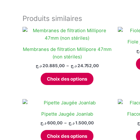
sur
plusieurs
la
variations.
Produits similaires
page
Les
du
options
produit
peuvent
Fiole
être
Membranes de filtration Millipore 47mm
ج
choisies
(non stériles)
sur
Plage
د.ج
20.885,00
–
د.ج
24.752,00
la
de
Ce
page
prix :
Choix des options
produit
20.885,00 د.ج
du
à
a
produit
24.752,00 د.ج
plusieurs
variations.
Les
Pipette Jaugée Joanlab
Flaco
options
Plage
د.ج
600,00
–
د.ج
1.500,00
ج
peuvent
de
Ce
prix :
être
Choix des options
produit
600,00 د.ج