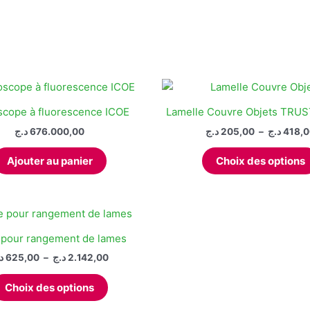
scope à fluorescence ICOE
Lamelle Couvre Objets TR
د.ج
676.000,00
د.ج
205,00
–
د.ج
418,
Ajouter au panier
Choix des options
 pour rangement de lames
Plage
د
625,00
–
د.ج
2.142,00
de
Ce
prix :
Choix des options
produit
625,00 د.ج
à
a