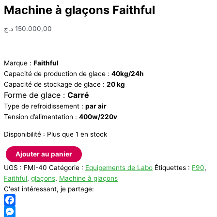
Machine à glaçons Faithful
د.ج
150.000,00
Marque :
Faithful
Capacité de production de glace :
40kg/24h
Capacité de stockage de glace :
20 kg
Forme de glace :
Carré
Type de refroidissement :
par air
Tension d’alimentation :
400w/220v
Disponibilité :
Plus que 1 en stock
Ajouter au panier
quantité
UGS :
FMI-40
Catégorie :
Equipements de Labo
Étiquettes :
F90
,
de
Faithful
,
glaçons
,
Machine à glaçons
Machine
C'est intéressant, je partage:
à
glaçons
Facebook
Faithful