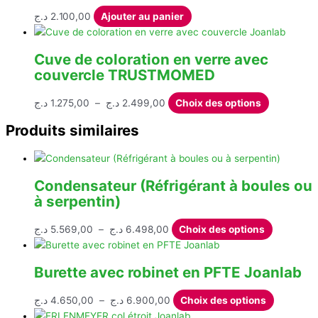
à
variatio
د.ج
2.100,00
Ajouter au panier
82.500,00 د.ج
Les
options
peuven
Cuve de coloration en verre avec
être
couvercle TRUSTMOMED
choisie
sur
Plage
Ce
د.ج
1.275,00
–
د.ج
2.499,00
Choix des options
la
de
produit
Produits similaires
page
prix :
a
du
1.275,00 د.ج
plusieurs
produit
à
variations.
2.499,00 د.ج
Les
Condensateur (Réfrigérant à boules ou
options
à serpentin)
peuvent
être
Plage
Ce
د.ج
5.569,00
–
د.ج
6.498,00
Choix des options
choisies
de
produit
sur
prix :
a
Burette avec robinet en PFTE Joanlab
la
5.569,00 د.ج
plusieurs
page
à
variations
Plage
Ce
د.ج
4.650,00
–
د.ج
6.900,00
Choix des options
du
6.498,00 د.ج
Les
de
produit