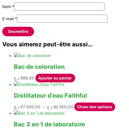
Nom
*
E-mail
*
Vous aimerez peut-être aussi…
Bac de coloration
د.ج
899,00
Ajouter au panier
Distillateur d’eau Faithful
Plage
Ce
د.ج
67.500,00
–
د.ج
82.500,00
Choix des options
de
produit
prix :
a
Bac 3 en 1 de laboratoire
67.500,00 د.ج
plusieu