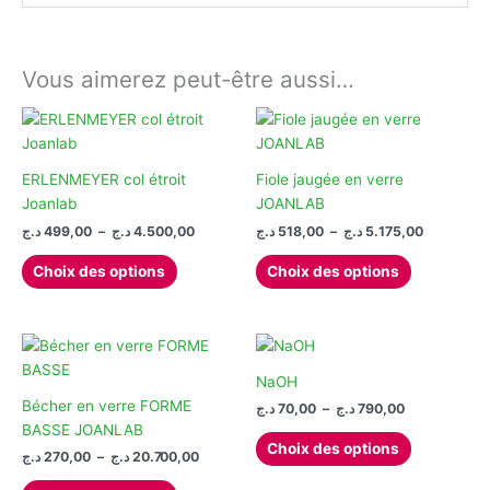
Vous aimerez peut-être aussi…
ERLENMEYER col étroit
Fiole jaugée en verre
Joanlab
JOANLAB
Plage
Plage
د.ج
499,00
–
د.ج
4.500,00
د.ج
518,00
–
د.ج
5.175,00
de
de
Ce
Ce
prix :
prix :
Choix des options
Choix des options
produit
produit
518,00 د.ج
499,00 د.ج
à
à
a
a
5.17
4.500,00 د.ج
plusieurs
plusieurs
variations.
variations.
Les
Les
NaOH
options
options
Bécher en verre FORME
Plage
د.ج
70,00
–
د.ج
790,00
de
peuvent
peuvent
BASSE JOANLAB
Ce
prix :
Choix des options
être
être
Plage
د.ج
270,00
–
د.ج
20.700,00
produit
70,00 د.ج
de
choisies
choisies
à
Ce
a