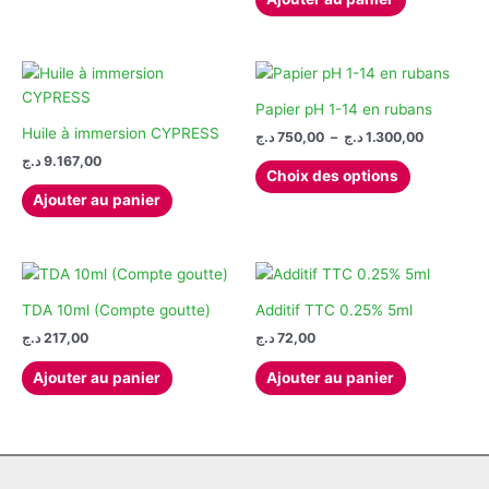
à
a
page
produit
700,00 د.ج
plusieurs
du
variations.
produit
Les
options
Papier pH 1-14 en rubans
peuvent
Huile à immersion CYPRESS
Plage
د.ج
750,00
–
د.ج
1.300,00
de
être
د.ج
9.167,00
Ce
prix :
Choix des options
choisies
produit
750,00 د.ج
Ajouter au panier
sur
à
a
1.
la
plusieurs
page
variations.
du
Les
produit
options
TDA 10ml (Compte goutte)
Additif TTC 0.25% 5ml
peuvent
د.ج
217,00
د.ج
72,00
être
Ajouter au panier
Ajouter au panier
choisies
sur
la
page
du