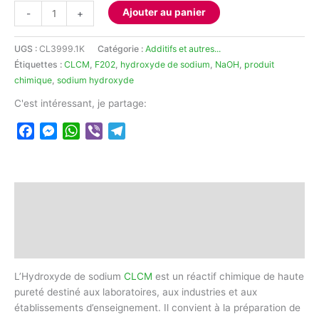
quantité
Ajouter au panier
-
+
de
Hydroxyde
UGS :
CL3999.1K
Catégorie :
Additifs et autres...
de
Étiquettes :
CLCM
,
F202
,
hydroxyde de sodium
,
NaOH
,
produit
sodium
chimique
,
sodium hydroxyde
CLCM
C'est intéressant, je partage:
Facebook
Messenger
WhatsApp
Viber
Telegram
Description
Informations complémentaires
Avis (0)
L’Hydroxyde de sodium
CLCM
est un réactif chimique de haute
pureté destiné aux laboratoires, aux industries et aux
établissements d’enseignement. Il convient à la préparation de