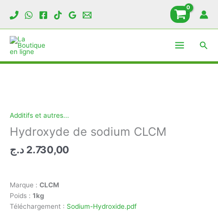
Hydroxyde
Aller
de
au
sodium
contenu
CLCM
Rech
Additifs et autres...
Hydroxyde de sodium CLCM
د.ج
2.730,00
Marque :
CLCM
Poids :
1kg
Téléchargement :
Sodium-Hydroxide.pdf