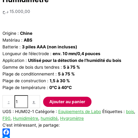
د.ج
15.000,00
Origine :
Chine
Matériau :
ABS
Batterie :
3 piles AAA (non incluses)
Longueur de l’électrode :
env. 10 mm/0,4 pouces
Application :
Utilisé pour la détection de l’humidité du bois
Gamme de bois durs tendres :
5 à 75 %
Plage de conditionnement :
5 à 75 %
Plage de construction :
1,5 à 30 %
Plage de température :
0℃ à 40℃
quantité
-
+
Ajouter au panier
de
UGS :
HUM02-1
Catégorie :
Equipements de Labo
Étiquettes :
bois
,
Humidimètre
F90
,
Humidimètre
,
humidité
,
Hygromètre
C'est intéressant, je partage: