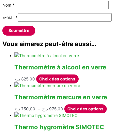
Nom
*
E-mail
*
Vous aimerez peut-être aussi…
Thermomètre à alcool en verre
Ce
د.ج
825,00
Choix des options
produit
a
Thermomètre mercure en verre
plusieurs
variations.
Plage
Ce
د.ج
750,00
–
د.ج
975,00
Choix des options
Les
de
produit
options
prix :
a
peuvent
Thermo hygromètre SIMOTEC
750,00 د.ج
plusieurs
être