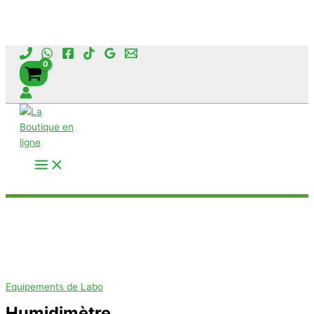
Aller
au
contenu
Rechercher
Equipements de Labo
Humidimètre