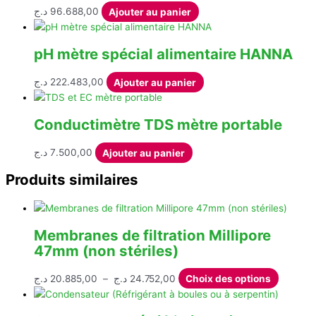
à
variations.
choisies
د.ج
96.688,00
Ajouter au panier
975,00 د.ج
Les
sur
options
la
peuvent
pH mètre spécial alimentaire HANNA
page
être
du
choisies
د.ج
222.483,00
Ajouter au panier
produit
sur
la
Conductimètre TDS mètre portable
page
du
د.ج
7.500,00
Ajouter au panier
produit
Produits similaires
Membranes de filtration Millipore
47mm (non stériles)
Plage
Ce
د.ج
20.885,00
–
د.ج
24.752,00
Choix des options
de
produit
prix :
a