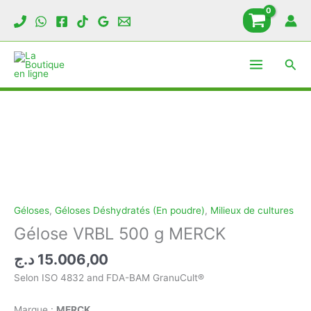
Aller
au
contenu
Rech
Géloses
,
Géloses Déshydratés (En poudre)
,
Milieux de cultures
Gélose VRBL 500 g MERCK
د.ج
15.006,00
Selon ISO 4832 and FDA-BAM GranuCult®
Marque :
MERCK