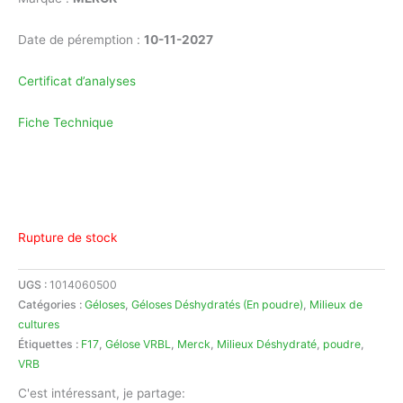
Date de péremption :
10-11-2027
Certificat d’analyses
Fiche Technique
Rupture de stock
UGS :
1014060500
Catégories :
Géloses
,
Géloses Déshydratés (En poudre)
,
Milieux de
cultures
Étiquettes :
F17
,
Gélose VRBL
,
Merck
,
Milieux Déshydraté
,
poudre
,
VRB
C'est intéressant, je partage: